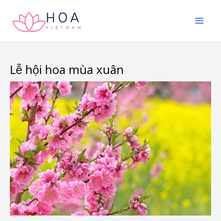
Nhảy
tới
nội
dung
Lễ hội hoa mùa xuân