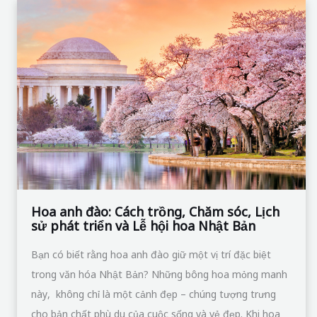
Hoa
anh
đào:
Cách
trồng,
Chăm
sóc,
Lịch
sử
phát
triển
Hoa anh đào: Cách trồng, Chăm sóc, Lịch
sử phát triển và Lễ hội hoa Nhật Bản
và
Lễ
Bạn có biết rằng hoa anh đào giữ một vị trí đặc biệt
hội
trong văn hóa Nhật Bản? Những bông hoa mỏng manh
hoa
này, không chỉ là một cảnh đẹp – chúng tượng trưng
Nhật
cho bản chất phù du của cuộc sống và vẻ đẹp. Khi hoa