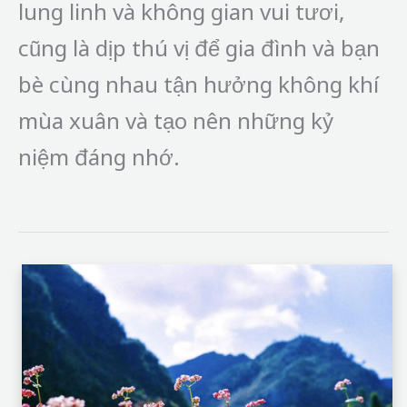
lung linh và không gian vui tươi,
cũng là dịp thú vị để gia đình và bạn
bè cùng nhau tận hưởng không khí
mùa xuân và tạo nên những kỷ
niệm đáng nhớ.
Lễ
hội
hoa
tam
giác
mạch