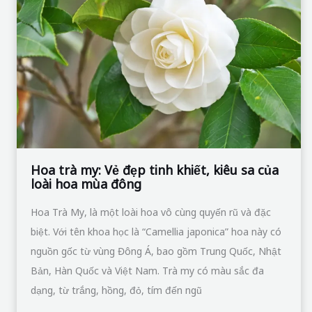
my:
Vẻ
đẹp
tinh
khiết,
kiêu
sa
của
loài
Hoa trà my: Vẻ đẹp tinh khiết, kiêu sa của
loài hoa mùa đông
hoa
mùa
Hoa Trà My, là một loài hoa vô cùng quyến rũ và đặc
đông
biệt. Với tên khoa học là “Camellia japonica” hoa này có
nguồn gốc từ vùng Đông Á, bao gồm Trung Quốc, Nhật
Bản, Hàn Quốc và Việt Nam. Trà my có màu sắc đa
dạng, từ trắng, hồng, đỏ, tím đến ngũ