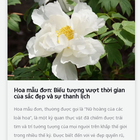
mẫu
đơn:
Biểu
tượng
vượt
thời
gian
của
sắc
đẹp
Hoa mẫu đơn: Biểu tượng vượt thời gian
của sắc đẹp và sự thanh lịch
và
sự
Hoa mẫu đơn, thường được gọi là “Nữ hoàng của các
thanh
loài hoa”, là một kỳ quan thực vật đã chiếm được trái
lịch
tim và trí tưởng tượng của mọi người trên khắp thế giới
trong nhiều thế kỷ. Được biết đến với vẻ đẹp quyến rũ,