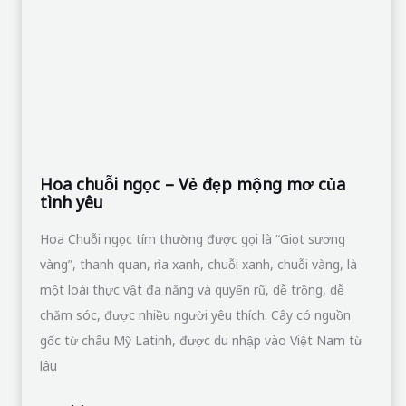
vàng”, thanh quan, rìa xanh, chuỗi xanh, chuỗi vàng, là
một loài thực vật đa năng và quyến rũ, dễ trồng, dễ
chăm sóc, được nhiều người yêu thích. Cây có nguồn
gốc từ châu Mỹ Latinh, được du nhập vào Việt Nam từ
lâu
Đọc thêm »
Hoa
dâm
bụt
–
Vẻ
đẹp
mong