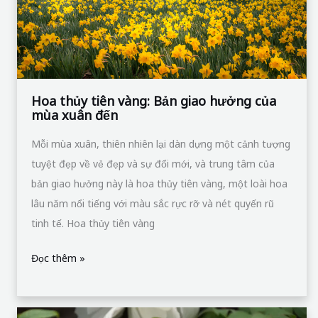
hưởng
của
mùa
xuân
đến
Hoa thủy tiên vàng: Bản giao hưởng của
mùa xuân đến
Mỗi mùa xuân, thiên nhiên lại dàn dựng một cảnh tượng
tuyệt đẹp về vẻ đẹp và sự đổi mới, và trung tâm của
bản giao hưởng này là hoa thủy tiên vàng, một loài hoa
lâu năm nổi tiếng với màu sắc rực rỡ và nét quyến rũ
tinh tế. Hoa thủy tiên vàng
Đọc thêm »
Hoa