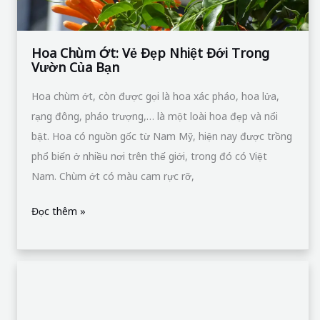
Đọc thêm »
Hoa
lồng
đèn
–
nét
đẹp
đặc
trưng
của
mùa
hè
Hoa lồng đèn – nét đẹp đặc trưng của
mùa hè