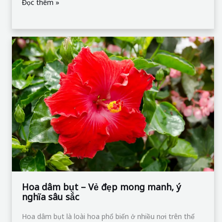
manh,
ý
nghĩa
sâu
Hoa dâm bụt – Vẻ đẹp mong manh, ý
nghĩa sâu sắc
sắc
Hoa dâm bụt là loài hoa phổ biến ở nhiều nơi trên thế
giới, trong đó có Việt Nam. Loài hoa này có tên khoa
học là Hibiscus rosa-sinensis, thuộc họ Cẩm quỳ. Dâm
bụt có nhiều màu sắc khác nhau, từ đỏ, hồng, vàng,
trắng đến tím, cam,… Hoa thường nở rộ vào mùa
Đọc thêm »
Hoa
Chùm