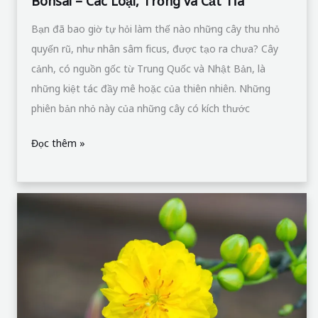
Bonsai – Các Loại, Trồng và Cắt Tỉa
Bạn đã bao giờ tự hỏi làm thế nào những cây thu nhỏ
quyến rũ, như nhân sâm ficus, được tạo ra chưa? Cây
cảnh, có nguồn gốc từ Trung Quốc và Nhật Bản, là
những kiệt tác đầy mê hoặc của thiên nhiên. Những
phiên bản nhỏ này của những cây có kích thước
Đọc thêm »
Hoa
Mai
Vàng:
Tinh
Hoa
Đất