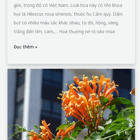
Ớt:
Vẻ
Đẹp
Nhiệt
Đới
Trong
Vườn
Của
Bạn
Hoa Chùm Ớt: Vẻ Đẹp Nhiệt Đới Trong
Vườn Của Bạn
Hoa chùm ớt, còn được gọi là hoa xác pháo, hoa lửa,
rạng đông, pháo trượng,… là một loài hoa đẹp và nổi
bật. Hoa có nguồn gốc từ Nam Mỹ, hiện nay được trồng
phổ biến ở nhiều nơi trên thế giới, trong đó có Việt
Nam. Chùm ớt có màu cam rực rỡ,