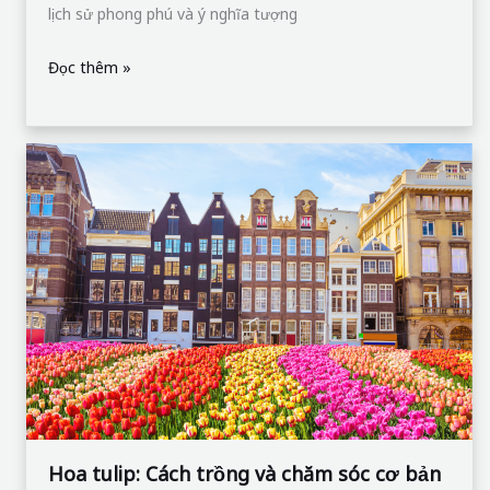
lịch sử phong phú và ý nghĩa tượng
Đọc thêm »
Hoa
tulip:
Cách
trồng
và
chăm
sóc
cơ
bản
Hoa tulip: Cách trồng và chăm sóc cơ bản