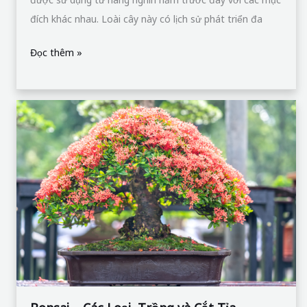
đích khác nhau. Loài cây này có lịch sử phát triển đa
Đọc thêm »
Bonsai
–
Các
Loại,
Trồng
và
Cắt
Tỉa