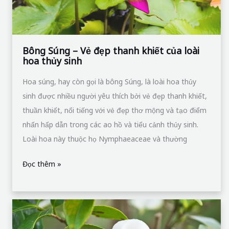
của
loài
hoa
thủy
Bông Súng – Vẻ đẹp thanh khiết của loài
hoa thủy sinh
sinh
Hoa súng, hay còn gọi là bông Súng, là loài hoa thủy
sinh được nhiều người yêu thích bởi vẻ đẹp thanh khiết,
thuần khiết, nổi tiếng với vẻ đẹp thơ mộng và tạo điểm
nhấn hấp dẫn trong các ao hồ và tiểu cảnh thủy sinh.
Loài hoa này thuộc họ Nymphaeaceae và thường
Đọc thêm »
Hoa
trà