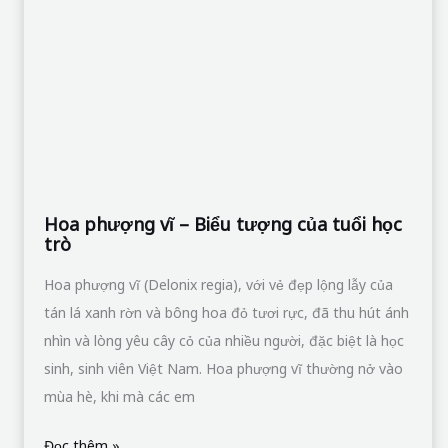
học
trò
Hoa phượng vĩ – Biểu tượng của tuổi học
trò
Hoa phượng vĩ (Delonix regia), với vẻ đẹp lộng lẫy của
tán lá xanh rờn và bông hoa đỏ tươi rực, đã thu hút ánh
nhìn và lòng yêu cây cỏ của nhiều người, đặc biệt là học
sinh, sinh viên Việt Nam. Hoa phượng vĩ thường nở vào
mùa hè, khi mà các em
Đọc thêm »
Hoa
mãn
đình