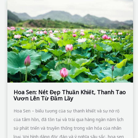
Hoa
Sen:
Nét
Đẹp
Thuần
Khiết,
Thanh
Tao
Vươn
Lên
Từ
Hoa Sen: Nét Đẹp Thuần Khiết, Thanh Tao
Vươn Lên Từ Đầm Lầy
Đầm
Lầy
Hoa Sen – biểu tượng của sự thanh khiết và sự nở rộ
của tâm hồn, đã tồn tại và trải qua hàng ngàn năm lịch
sử phát triển và truyền thống trong văn hóa của nhân
loại. Với hình dáng độc đáo và ý nghĩa sâu sắc, hoa sen