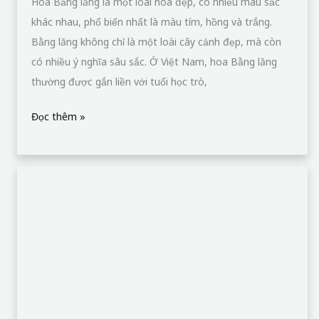
Hoa Bằng lăng là một loài hoa đẹp, có nhiều màu sắc
khác nhau, phổ biến nhất là màu tím, hồng và trắng.
Bằng lăng không chỉ là một loài cây cảnh đẹp, mà còn
có nhiều ý nghĩa sâu sắc. Ở Việt Nam, hoa Bằng lăng
thường được gắn liền với tuổi học trò,
Đọc thêm »
Hoa
phượng
vĩ
–
Biểu
tượng
của
tuổi