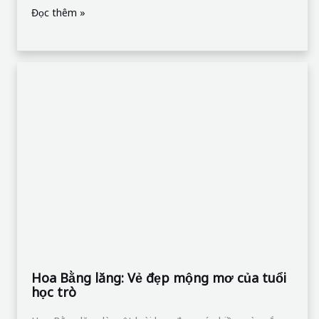
Đọc thêm »
Hoa
Bằng
lăng:
Vẻ
đẹp
mộng
mơ
của
tuổi
học
trò
Hoa Bằng lăng: Vẻ đẹp mộng mơ của tuổi
học trò