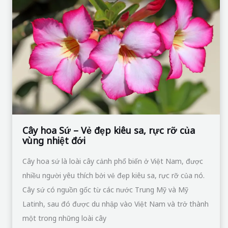
Sứ
–
Vẻ
đẹp
kiêu
sa,
rực
rỡ
của
Cây hoa Sứ – Vẻ đẹp kiêu sa, rực rỡ của
vùng nhiệt đới
vùng
nhiệt
Cây hoa sứ là loài cây cảnh phổ biến ở Việt Nam, được
đới
nhiều người yêu thích bởi vẻ đẹp kiêu sa, rực rỡ của nó.
Cây sứ có nguồn gốc từ các nước Trung Mỹ và Mỹ
Latinh, sau đó được du nhập vào Việt Nam và trở thành
một trong những loài cây