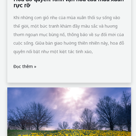
rực rỡ
Khi những cơn gió nhẹ của mùa xuân thổi sự sống vào
thế giới, một bức tranh khảm đầy màu sắc và hương
thơm ngoạn mục bùng nổ, thông báo về sự đổi mới của
cuộc sống. Giữa bản giao hưởng thiên nhiên này, hoa đỗ
quyên nổi bật như một kiệt tác tinh xảo,
Đọc thêm »
Hoa
thủy
tiên
vàng:
Bản
giao