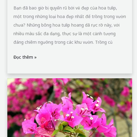
Bạn đã bao giờ bị quyến rũ bởi vẻ đẹp của hoa tulip,
một trong những loại hoa đẹp nhất để trồng trong vườn
chưa? Những bông hoa tulip hoang dã rực rỡ này, với
nhiều màu sắc đa dạng, thực sự là một cảnh tượng
đáng chiêm ngưỡng trong các khu vườn. Trồng củ
Đọc thêm »
Hoa
giấy
–
loài
hoa
mang
vẻ