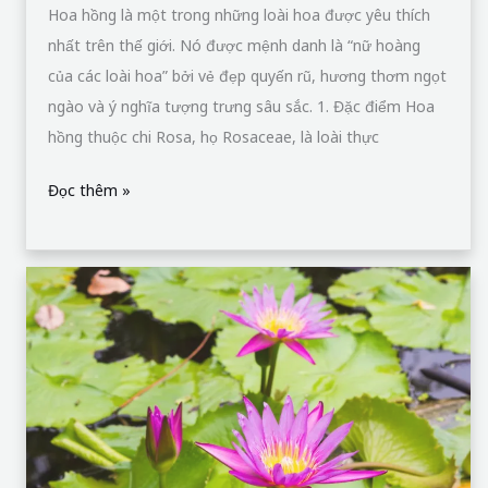
Hoa hồng là một trong những loài hoa được yêu thích
nhất trên thế giới. Nó được mệnh danh là “nữ hoàng
của các loài hoa” bởi vẻ đẹp quyến rũ, hương thơm ngọt
ngào và ý nghĩa tượng trưng sâu sắc. 1. Đặc điểm Hoa
hồng thuộc chi Rosa, họ Rosaceae, là loài thực
Đọc thêm »
Bông
Súng
–
Vẻ
đẹp
thanh
khiết