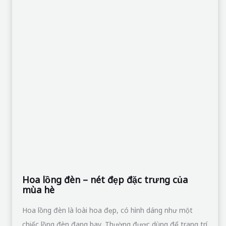
Hoa lồng đèn là loài hoa đẹp, có hình dáng như một
chiếc lồng đèn đang bay. Thường được dùng để trang trí
nhà cửa, văn phòng, quán cà phê,… Là loài hoa được
nhiều người lựa chọn để tặng cho người yêu, bạn bè,
người thân trong những dịp đặc biệt tượng trưng cho
Đọc thêm »
Cúc
thược
dược:
Vẻ
đẹp
tinh
khôi
của