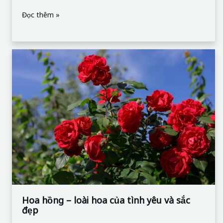
Đọc thêm »
Hoa
hồng
–
loài
hoa
của
tình
yêu
và
sắc
đẹp
Hoa hồng – loài hoa của tình yêu và sắc
đẹp