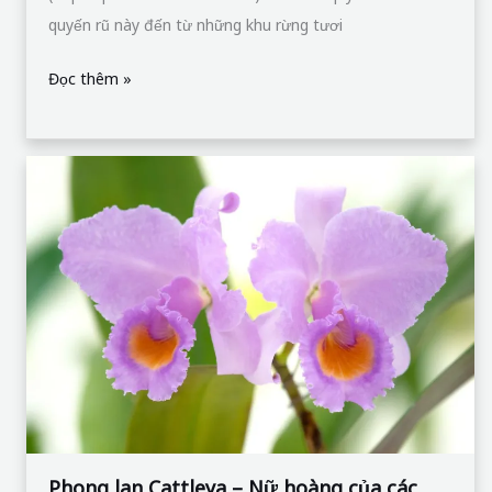
quyến rũ này đến từ những khu rừng tươi
Đọc thêm »
Phong
lan
Cattleya
–
Nữ
hoàng
của
các
loài
phong
lan
Phong lan Cattleya – Nữ hoàng của các