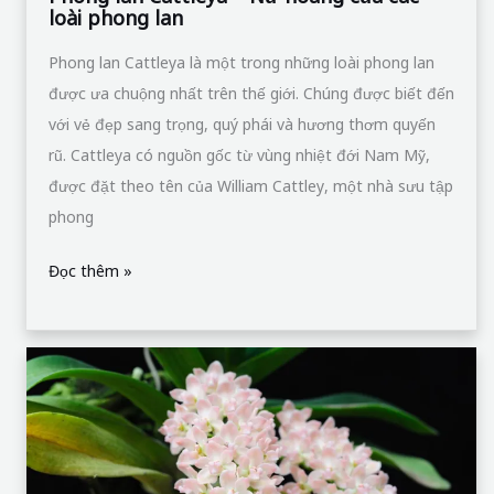
loài phong lan
Phong lan Cattleya là một trong những loài phong lan
được ưa chuộng nhất trên thế giới. Chúng được biết đến
với vẻ đẹp sang trọng, quý phái và hương thơm quyến
rũ. Cattleya có nguồn gốc từ vùng nhiệt đới Nam Mỹ,
được đặt theo tên của William Cattley, một nhà sưu tập
phong
Đọc thêm »
Hoa
Lan
Đai
Châu
–