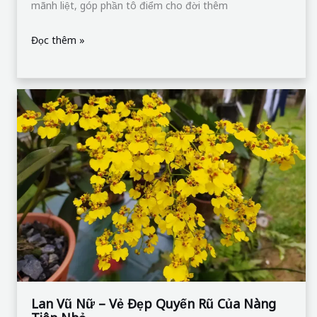
mãnh liệt, góp phần tô điểm cho đời thêm
Đọc thêm »
Lan
Vũ
Nữ
–
Vẻ
Đẹp
Quyến
Rũ
Của
Nàng
Tiên
Lan Vũ Nữ – Vẻ Đẹp Quyến Rũ Của Nàng
Nhỏ