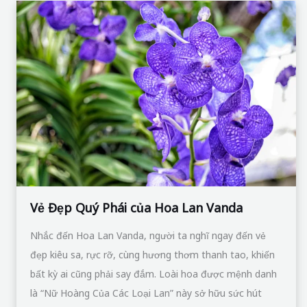
Vẻ
Đẹp
Quý
Phái
của
Hoa
Lan
Vanda
Vẻ Đẹp Quý Phái của Hoa Lan Vanda
Nhắc đến Hoa Lan Vanda, người ta nghĩ ngay đến vẻ
đẹp kiêu sa, rực rỡ, cùng hương thơm thanh tao, khiến
bất kỳ ai cũng phải say đắm. Loài hoa được mệnh danh
là “Nữ Hoàng Của Các Loại Lan” này sở hữu sức hút