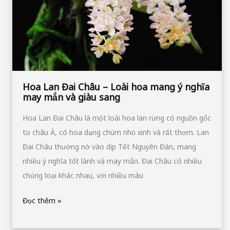
Loài
hoa
mang
ý
nghĩa
may
Hoa Lan Đai Châu – Loài hoa mang ý nghĩa
may mắn và giàu sang
mắn
và
Hoa Lan Đai Châu là một loài hoa lan rừng có nguồn gốc
giàu
từ châu Á, có hoa dạng chùm nhỏ xinh và rất thơm. Lan
sang
Đai Châu thường nở vào dịp Tết Nguyên Đán, mang
nhiều ý nghĩa tốt lành và may mắn. Đai Châu có nhiều
chủng loại khác nhau, với nhiều màu
Đọc thêm »