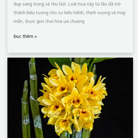
đẹp sang trọng và thu hút. Loài hoa này từ lâu đã trở
thành biểu tượng cho sự kiêu hãnh, thịnh vượng và may
mắn, được giới chơi hoa ưa chuộng
Đọc thêm »
Lan
Kiều
Dẹt
–
Một
Trong
Những
Loại
Lan