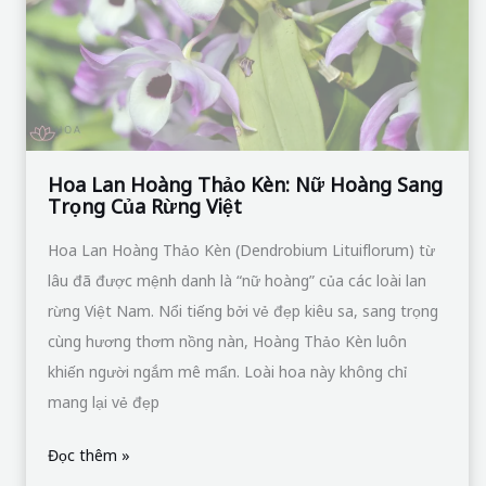
Nữ
Hoàng
Sang
Trọng
Của
Rừng
Hoa Lan Hoàng Thảo Kèn: Nữ Hoàng Sang
Trọng Của Rừng Việt
Việt
Hoa Lan Hoàng Thảo Kèn (Dendrobium Lituiflorum) từ
lâu đã được mệnh danh là “nữ hoàng” của các loài lan
rừng Việt Nam. Nổi tiếng bởi vẻ đẹp kiêu sa, sang trọng
cùng hương thơm nồng nàn, Hoàng Thảo Kèn luôn
khiến người ngắm mê mẩn. Loài hoa này không chỉ
mang lại vẻ đẹp
Đọc thêm »