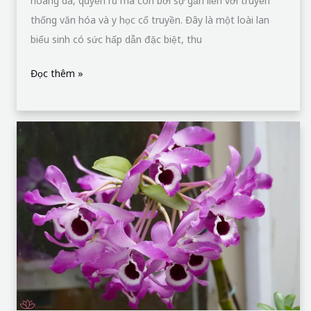
hoang dã, quyến rũ mà còn bởi sự gắn liền với truyền
thống văn hóa và y học cổ truyền. Đây là một loài lan
biểu sinh có sức hấp dẫn đặc biệt, thu
Đọc thêm »
Lan
Đùi
Gà
–
Biểu
Tượng
Quyến
Rũ
Của
Thế