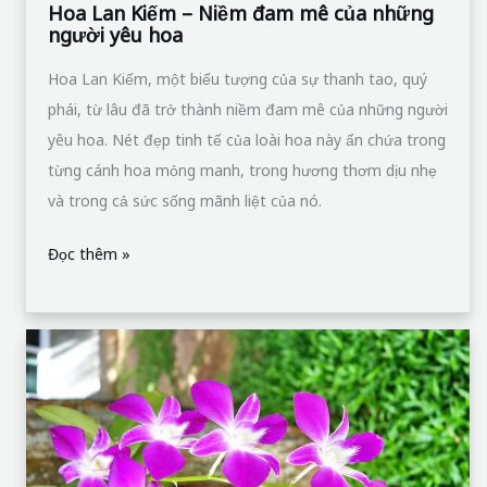
yêu
Hoa Lan Kiếm – Niềm đam mê của những
người yêu hoa
hoa
Hoa Lan Kiếm, một biểu tượng của sự thanh tao, quý
phái, từ lâu đã trở thành niềm đam mê của những người
yêu hoa. Nét đẹp tinh tế của loài hoa này ẩn chứa trong
từng cánh hoa mỏng manh, trong hương thơm dịu nhẹ
và trong cả sức sống mãnh liệt của nó.
Đọc thêm »
Hoa
Lan
Dendrobium:
Tuyệt
Phẩm