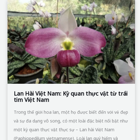
Lan
Hài
Việt
Nam:
Kỳ
quan
thực
vật
từ
trái
tim
Lan Hài Việt Nam: Kỳ quan thực vật từ trái
tim Việt Nam
Việt
Nam
Trong thế giới hoa lan, một họ được biết đến với vẻ đẹp
và sự đa dạng vô song, có một loài đặc biệt nổi bật như
một kỳ quan thực vật thực sự – Lan hài Việt Nam
(Paphiopedilum vietnamense). Loài lan quý hiếm và