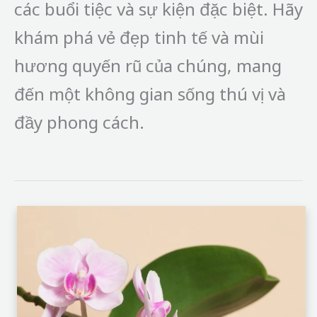
các buổi tiệc và sự kiện đặc biệt. Hãy
khám phá vẻ đẹp tinh tế và mùi
hương quyến rũ của chúng, mang
đến một không gian sống thú vị và
đầy phong cách.
Các
loại
Lan
hồ
điệp