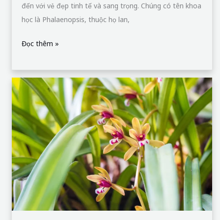
đến với vẻ đẹp tinh tế và sang trọng. Chúng có tên khoa
học là Phalaenopsis, thuộc họ lan,
Đọc thêm »
Hoa
Lan
Kiếm
–
Niềm
đam
mê
của
những
người