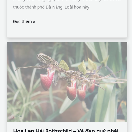
thuộc thành phố Đà Nẵng. Loài hoa này
Đọc thêm »
Hoa
Lan
Hài
Rothschild
–
Vẻ
đẹp
quý
phái
ẩn
mình
Hoa Lan Hài Rothschild – Vẻ đẹp quý phái