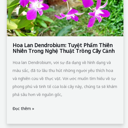
Thiên
Nhiên
Trong
Nghệ
Thuật
Trồng
Hoa Lan Dendrobium: Tuyệt Phẩm Thiên
Nhiên Trong Nghệ Thuật Trồng Cây Cảnh
Cây
Cảnh
Hoa lan Dendrobium, với sự đa dạng về hình dạng và
màu sắc, đã từ lâu thu hút những người yêu thích hoa
và nghiên cứu về thực vật. Với ước muốn tìm hiểu về sự
phong phú và tinh tế của loài cây này, chúng ta sẽ khám
phá sâu hơn về nguồn gốc,
Đọc thêm »