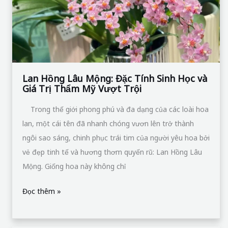
Trị
Lan Hồng Lâu Mộng: Đặc Tính Sinh Học và
Giá Trị Thẩm Mỹ Vượt Trội
Thẩm
Mỹ
Trong thế giới phong phú và đa dạng của các loài hoa
Vượt
lan, một cái tên đã nhanh chóng vươn lên trở thành
Trội
ngôi sao sáng, chinh phục trái tim của người yêu hoa bởi
vẻ đẹp tinh tế và hương thơm quyến rũ: Lan Hồng Lâu
Mộng. Giống hoa này không chỉ
Đọc thêm »
Hoa
Lan
Bọ
Cạp:
Phân