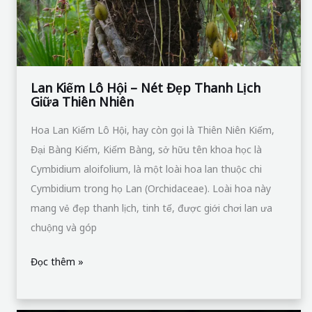
Đẹp
Thanh
Lịch
Giữa
Thiên
Lan Kiếm Lô Hội – Nét Đẹp Thanh Lịch
Giữa Thiên Nhiên
Nhiên
Hoa Lan Kiếm Lô Hội, hay còn gọi là Thiên Niên Kiếm,
Đại Bàng Kiếm, Kiếm Bàng, sở hữu tên khoa học là
Cymbidium aloifolium, là một loài hoa lan thuộc chi
Cymbidium trong họ Lan (Orchidaceae). Loài hoa này
mang vẻ đẹp thanh lịch, tinh tế, được giới chơi lan ưa
chuộng và góp
Đọc thêm »