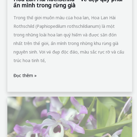
ẩn mình trong rừng già
trong
rừng
Trong thế giới muôn màu của hoa lan, Hoa Lan Hài
già
Rothschild (Paphiopedilum rothschildianum) là một
trong những loài hoa lan quý hiếm và được săn đón
nhất trên thế giới, ẩn mình trong những khu rừng già
nguyên sinh. Với vẻ đẹp độc đáo, màu sắc rực rỡ và cấu
trúc hoa tinh tế,
Đọc thêm »
Hoa
Lan
Hoàng
Thảo
Kèn: