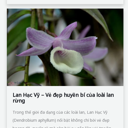
Lan
Hạc
Vỹ
–
Vẻ
đẹp
huyền
bí
của
loài
lan
Lan Hạc Vỹ – Vẻ đẹp huyền bí của loài lan
rừng
rừng
Trong thế giới đa dạng của các loài lan, Lan Hạc Vỹ
(Dendrobium aphyllum) nổi bật không chỉ bởi vẻ đẹp