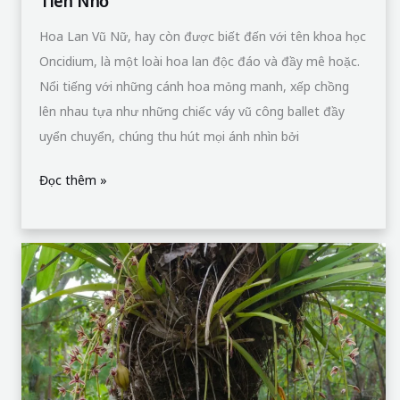
Tiên Nhỏ
Hoa Lan Vũ Nữ, hay còn được biết đến với tên khoa học
Oncidium, là một loài hoa lan độc đáo và đầy mê hoặc.
Nổi tiếng với những cánh hoa mỏng manh, xếp chồng
lên nhau tựa như những chiếc váy vũ công ballet đầy
uyển chuyển, chúng thu hút mọi ánh nhìn bởi
Đọc thêm »
Lan
Kiếm
Lô
Hội
–
Nét