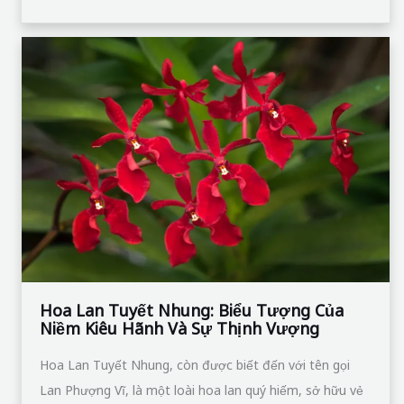
Hoa
Lan
Tuyết
Nhung:
Biểu
Tượng
Của
Niềm
Kiêu
Hãnh
Và
Hoa Lan Tuyết Nhung: Biểu Tượng Của
Niềm Kiêu Hãnh Và Sự Thịnh Vượng
Sự
Thịnh
Hoa Lan Tuyết Nhung, còn được biết đến với tên gọi
Vượng
Lan Phượng Vĩ, là một loài hoa lan quý hiếm, sở hữu vẻ