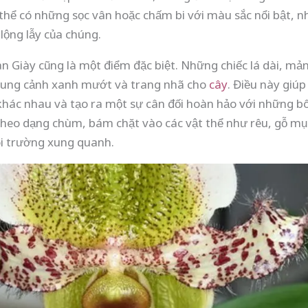
thể có những sọc vân hoặc chấm bi với màu sắc nổi bật, 
lộng lẫy của chúng.
an Giày cũng là một điểm đặc biệt. Những chiếc lá dài, m
hung cảnh xanh mướt và trang nhã cho
cây
. Điều này giú
khác nhau và tạo ra một sự cân đối hoàn hảo với những bô
eo dạng chùm, bám chặt vào các vật thể như rêu, gỗ mục
i trường xung quanh.