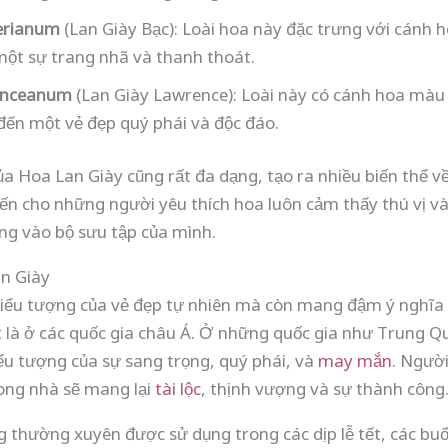
erianum
(Lan Giày Bạc): Loài hoa này đặc trưng với cánh 
một sự trang nhã và thanh thoát.
enceanum
(Lan Giày Lawrence): Loài này có cánh hoa màu
ến một vẻ đẹp quý phái và độc đáo.
của Hoa Lan Giày cũng rất đa dạng, tạo ra nhiều biến thể v
iến cho những người yêu thích hoa luôn cảm thấy thú vị 
ng vào bộ sưu tập của mình.
an Giày
biểu tượng của vẻ đẹp tự nhiên mà còn mang đậm ý nghĩa
t là ở các quốc gia châu Á. Ở những quốc gia như Trung Q
ểu tượng của sự sang trọng, quý phái, và
may mắn
. Người
ong nhà sẽ mang lại
tài lộc
, thịnh vượng và sự thành công
 thường xuyên được sử dụng trong các dịp lễ tết, các buổ