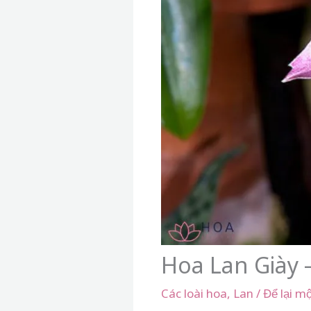
Hoa Lan Giày 
Các loài hoa
,
Lan
/
Để lại mộ