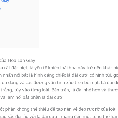
 Giày
ừ
 của Hoa Lan Giày
a rất đặc biệt, là yếu tố khiến loài hoa này trở nên khác bi
hấn nổi bật là hình dáng chiếc lá đài dưới có hình túi, gợ
, đa dạng và các đường vân tinh xảo trên bề mặt. Lá đài 
trắng, tùy vào từng loài. Bên trên, lá đài nhỏ hơn và th
à làm nổi bật phần lá đài dưới.
t phần không thể thiếu để tạo nên vẻ đẹp rực rỡ của loài
àu sắc đối lập với lá đài dưới, mang đến một tổng thể hà