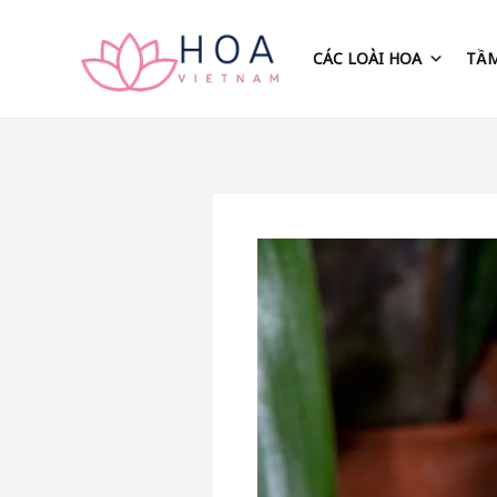
Nhảy
tới
CÁC LOÀI HOA
TẦM
nội
dung