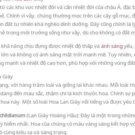
 các khu vực nhiệt đới và cận nhiệt đới của châu Á, đặc bi
ẻ. Chính vì vậy, chúng thường mọc trên các cây gỗ mục, 
ện đất tự nhiên khá nghèo dinh dưỡng. Đây cũng chính là l
mẽ trong môi trường sống như vậy, dù cho không có đất 
ó khả năng chịu đựng được nhiệt độ thấp và
ánh sáng
yếu, 
o lớn và không có ánh sáng mặt trời mạnh mẽ. Tuy nhiên, 
sáng mạnh và nhiệt độ cao hơn, phù hợp với những vùng đấ
n Giày
ạng, với hàng trăm loài và giống lai khác nhau. Mỗi loài 
h dáng đến màu sắc, thậm chí là kích thước hoa. Chính sự
 hoa này. Một số loài Hoa Lan Giày nổi tiếng và được yêu t
childianum
(Lan Giày Hoàng Hậu): Đây là một trong nhữn
uý hiếm nhất. Hoa của chúng có màu vàng sáng kết hợp với
ô cùng kiêu sa và sang trọng.