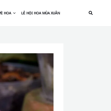
Tìm
VỀ HOA
LỄ HỘI HOA MÙA XUÂN
kiếm