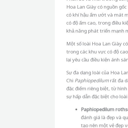
Hoa Lan Giày có nguồn gốc từ
có khí hậu ẩm ướt và mát m
có độ ẩm cao, trong điều ki
khả năng phát triển mạnh 
Một số loài Hoa Lan Giày c
trong các khu vực có độ ca
lại yêu cầu điều kiện ánh 
Sự đa dạng loài của Hoa La
Chi
Paphiopedilum
rất đa d
đặc điểm riêng biệt, từ hìn
sự hấp dẫn đặc biệt cho loài
Paphiopedilum roths
đánh giá là đẹp và q
tạo nên một vẻ đẹp v