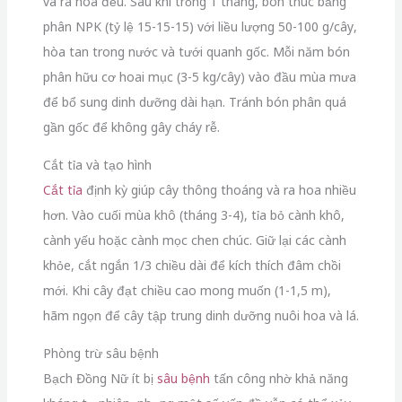
và ra hoa đều. Sau khi trồng 1 tháng, bón thúc bằng
phân NPK (tỷ lệ 15-15-15) với liều lượng 50-100 g/cây,
hòa tan trong nước và tưới quanh gốc. Mỗi năm bón
phân hữu cơ hoai mục (3-5 kg/cây) vào đầu mùa mưa
để bổ sung dinh dưỡng dài hạn. Tránh bón phân quá
gần gốc để không gây cháy rễ.
Cắt tỉa và tạo hình
Cắt tỉa
định kỳ giúp cây thông thoáng và ra hoa nhiều
hơn. Vào cuối mùa khô (tháng 3-4), tỉa bỏ cành khô,
cành yếu hoặc cành mọc chen chúc. Giữ lại các cành
khỏe, cắt ngắn 1/3 chiều dài để kích thích đâm chồi
mới. Khi cây đạt chiều cao mong muốn (1-1,5 m),
hãm ngọn để cây tập trung dinh dưỡng nuôi hoa và lá.
Phòng trừ sâu bệnh
Bạch Đồng Nữ ít bị
sâu bệnh
tấn công nhờ khả năng