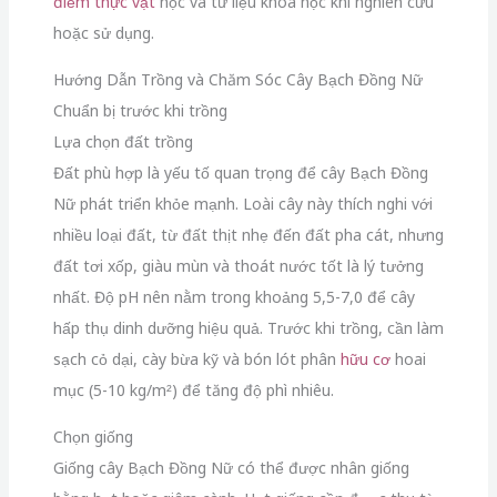
điểm thực vật
học và tư liệu khoa học khi nghiên cứu
hoặc sử dụng.
Hướng Dẫn Trồng và Chăm Sóc Cây Bạch Đồng Nữ
Chuẩn bị trước khi trồng
Lựa chọn đất trồng
Đất phù hợp là yếu tố quan trọng để cây Bạch Đồng
Nữ phát triển khỏe mạnh. Loài cây này thích nghi với
nhiều loại đất, từ đất thịt nhẹ đến đất pha cát, nhưng
đất tơi xốp, giàu mùn và thoát nước tốt là lý tưởng
nhất. Độ pH nên nằm trong khoảng 5,5-7,0 để cây
hấp thụ dinh dưỡng hiệu quả. Trước khi trồng, cần làm
sạch cỏ dại, cày bừa kỹ và bón lót phân
hữu cơ
hoai
mục (5-10 kg/m²) để tăng độ phì nhiêu.
Chọn giống
Giống cây Bạch Đồng Nữ có thể được nhân giống