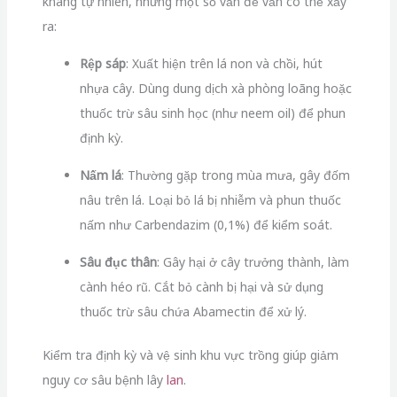
kháng tự nhiên, nhưng một số vấn đề vẫn có thể xảy
ra:
Rệp sáp
: Xuất hiện trên lá non và chồi, hút
nhựa cây. Dùng dung dịch xà phòng loãng hoặc
thuốc trừ sâu sinh học (như neem oil) để phun
định kỳ.
Nấm lá
: Thường gặp trong mùa mưa, gây đốm
nâu trên lá. Loại bỏ lá bị nhiễm và phun thuốc
nấm như Carbendazim (0,1%) để kiểm soát.
Sâu đục thân
: Gây hại ở cây trưởng thành, làm
cành héo rũ. Cắt bỏ cành bị hại và sử dụng
thuốc trừ sâu chứa Abamectin để xử lý.
Kiểm tra định kỳ và vệ sinh khu vực trồng giúp giảm
nguy cơ sâu bệnh lây
lan
.