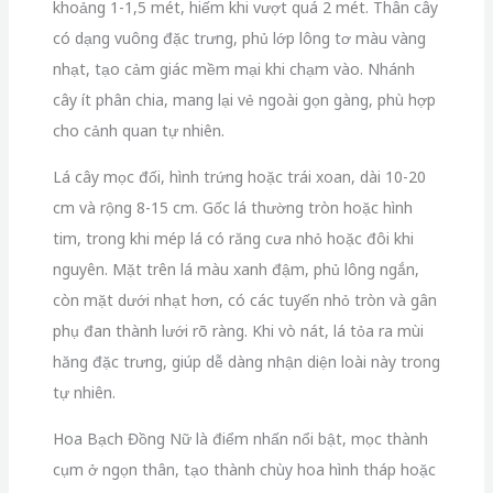
khoảng 1-1,5 mét, hiếm khi vượt quá 2 mét. Thân cây
có dạng vuông đặc trưng, phủ lớp lông tơ màu vàng
nhạt, tạo cảm giác mềm mại khi chạm vào. Nhánh
cây ít phân chia, mang lại vẻ ngoài gọn gàng, phù hợp
cho cảnh quan tự nhiên.
Lá cây mọc đối, hình trứng hoặc trái xoan, dài 10-20
cm và rộng 8-15 cm. Gốc lá thường tròn hoặc hình
tim, trong khi mép lá có răng cưa nhỏ hoặc đôi khi
nguyên. Mặt trên lá màu xanh đậm, phủ lông ngắn,
còn mặt dưới nhạt hơn, có các tuyến nhỏ tròn và gân
phụ đan thành lưới rõ ràng. Khi vò nát, lá tỏa ra mùi
hăng đặc trưng, giúp dễ dàng nhận diện loài này trong
tự nhiên.
Hoa Bạch Đồng Nữ là điểm nhấn nổi bật, mọc thành
cụm ở ngọn thân, tạo thành chùy hoa hình tháp hoặc