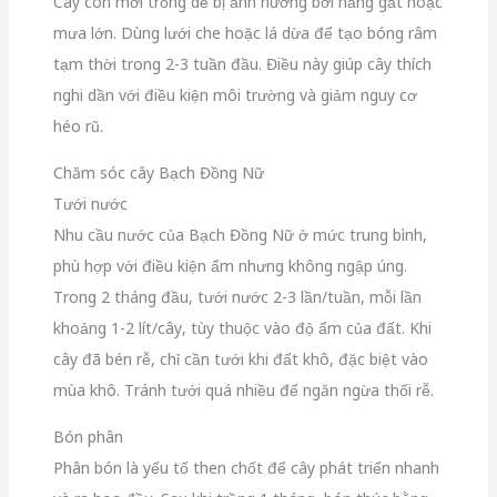
Cây con mới trồng dễ bị ảnh hưởng bởi nắng gắt hoặc
mưa lớn. Dùng lưới che hoặc lá dừa để tạo bóng râm
tạm thời trong 2-3 tuần đầu. Điều này giúp cây thích
nghi dần với điều kiện môi trường và giảm nguy cơ
héo rũ.
Chăm sóc cây Bạch Đồng Nữ
Tưới nước
Nhu cầu nước của Bạch Đồng Nữ ở mức trung bình,
phù hợp với điều kiện ẩm nhưng không ngập úng.
Trong 2 tháng đầu, tưới nước 2-3 lần/tuần, mỗi lần
khoảng 1-2 lít/cây, tùy thuộc vào độ ẩm của đất. Khi
cây đã bén rễ, chỉ cần tưới khi đất khô, đặc biệt vào
mùa khô. Tránh tưới quá nhiều để ngăn ngừa thối rễ.
Bón phân
Phân bón là yếu tố then chốt để cây phát triển nhanh