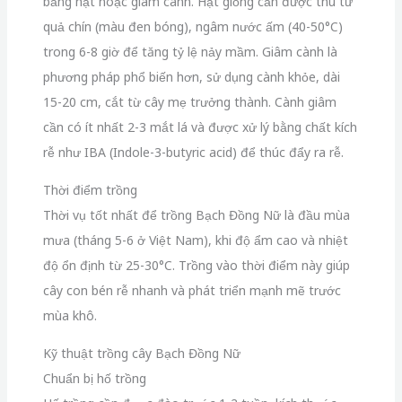
bằng hạt hoặc giâm cành. Hạt giống cần được thu từ
quả chín (màu đen bóng), ngâm nước ấm (40-50°C)
trong 6-8 giờ để tăng tỷ lệ nảy mầm. Giâm cành là
phương pháp phổ biến hơn, sử dụng cành khỏe, dài
15-20 cm, cắt từ cây mẹ trưởng thành. Cành giâm
cần có ít nhất 2-3 mắt lá và được xử lý bằng chất kích
rễ như IBA (Indole-3-butyric acid) để thúc đẩy ra rễ.
Thời điểm trồng
Thời vụ tốt nhất để trồng Bạch Đồng Nữ là đầu mùa
mưa (tháng 5-6 ở Việt Nam), khi độ ẩm cao và nhiệt
độ ổn định từ 25-30°C. Trồng vào thời điểm này giúp
cây con bén rễ nhanh và phát triển mạnh mẽ trước
mùa khô.
Kỹ thuật trồng cây Bạch Đồng Nữ
Chuẩn bị hố trồng