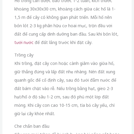
Hố trồng cần được đào trước 1-2 tuần, kích thước
khoảng 30x30x30 cm, khoảng cách giữa các hố là 1-
1,5 m để cây có không gian phát triển. Mỗi hố nên
bón lót 2-3 kg phân hữu cơ hoai mục, trộn đều với
đất để cung cấp dinh dưỡng ban đầu. Sau khi bón lót,
tưới nước
để đất lắng trước khi đặt cây.
Trồng cây
Khi trồng, đặt cây con hoặc cành giâm vào giữa hố,
giữ thẳng đứng và lấp đất nhẹ nhàng. Nén đất xung
quanh gốc để cố định cây, sau đó tưới đẫm nước để
đất bám chặt vào rễ. Nếu trồng bằng hạt, gieo 2-3
hạt/hố ở độ sâu 1-2 cm, sau đó phủ một lớp đất
mỏng. Khi cây con cao 10-15 cm, tỉa bỏ cây yếu, chỉ
giữ lại cây khỏe nhất.
Che chắn ban đầu