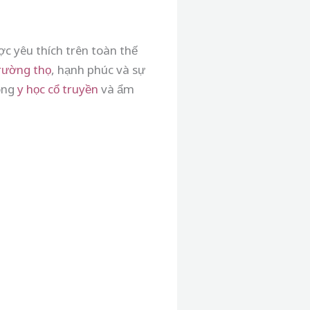
c yêu thích trên toàn thế
rường thọ
, hạnh phúc và sự
rong
y học cổ truyền
và ẩm