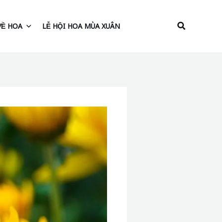
Tìm
VỀ HOA
LỄ HỘI HOA MÙA XUÂN
kiếm