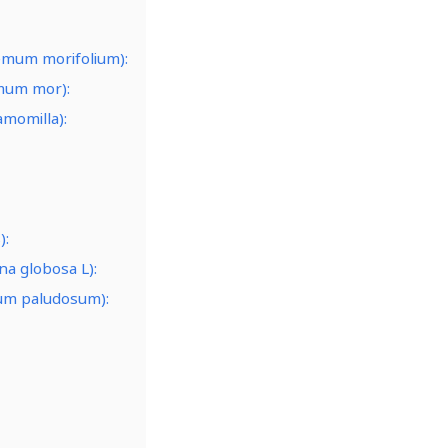
mum morifolium):
mum mor):
amomilla):
):
a globosa L):
um paludosum):