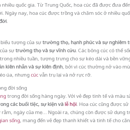
a nhiều quốc gia. Từ Trung Quốc, hoa cúc đã được đưa đến
i. Ngày nay, hoa cúc được trồng và chăm sóc ở nhiều quốc 
đới
.
 biểu tượng của sự
trường thọ, hạnh phúc và sự nghiêm t
 của sự
trường thọ và sự vĩnh cửu
. Các bông cúc có thể s
trong nhiều tuần, tượng trưng cho sự kéo dài và bền vững
ần kiên nhẫn và sự kiên định
, bởi vì cúc thường nở vào mù
héo úa, nhưng
cúc
vẫn trụ lại và nở rực rỡ.
ong đời sống
ụng
trong đời sống hàng ngày. Với vẻ đẹp tinh tế và màu s
rong các buổi tiệc, sự kiện và
lễ hội
. Hoa cúc cũng được sử
ày rằm, ngày của mẹ… Ngoài ra, chúng còn được sử dụng tr
gian sống
, mang đến vẻ đẹp thanh khiết và tinh tế cho că