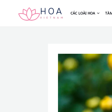
Nhảy
tới
CÁC LOÀI HOA
TẦM
nội
dung