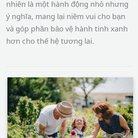
nhiên là một hành động nhỏ nhưng
ý nghĩa, mang lại niềm vui cho bạn
và góp phần bảo vệ hành tinh xanh
hơn cho thế hệ tương lai.
Hoa
kết
nối
con
người
với
thiên