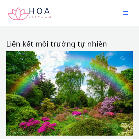
Nhảy
tới
nội
dung
Liên kết môi trường tự nhiên