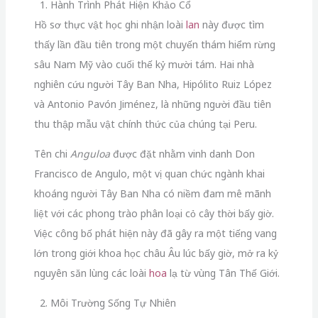
1. Hành Trình Phát Hiện Khảo Cổ
Hồ sơ thực vật học ghi nhận loài
lan
này được tìm
thấy lần đầu tiên trong một chuyến thám hiểm rừng
sâu Nam Mỹ vào cuối thế kỷ mười tám. Hai nhà
nghiên cứu người Tây Ban Nha, Hipólito Ruiz López
và Antonio Pavón Jiménez, là những người đầu tiên
thu thập mẫu vật chính thức của chúng tại Peru.
Tên chi
Anguloa
được đặt nhằm vinh danh Don
Francisco de Angulo, một vị quan chức ngành khai
khoáng người Tây Ban Nha có niềm đam mê mãnh
liệt với các phong trào phân loại cỏ cây thời bấy giờ.
Việc công bố phát hiện này đã gây ra một tiếng vang
lớn trong giới khoa học châu Âu lúc bấy giờ, mở ra kỷ
nguyên săn lùng các loài
hoa
lạ từ vùng Tân Thế Giới.
2. Môi Trường Sống Tự Nhiên