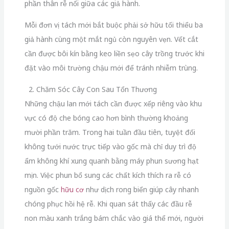
phần thân rễ nối giữa các giả hành.
Mỗi đơn vị tách mới bắt buộc phải sở hữu tối thiểu ba
giả hành cùng một mắt ngủ còn nguyên vẹn. Vết cắt
cần được bôi kín bằng keo liền sẹo cây trồng trước khi
đặt vào môi trường chậu mới để tránh nhiễm trùng.
2. Chăm Sóc Cây Con Sau Tổn Thương
Những chậu lan mới tách cần được xếp riêng vào khu
vực có độ che bóng cao hơn bình thường khoảng
mười phần trăm. Trong hai tuần đầu tiên, tuyệt đối
không tưới nước trực tiếp vào gốc mà chỉ duy trì độ
ẩm không khí xung quanh bằng máy phun sương hạt
mịn. Việc phun bổ sung các chất kích thích ra rễ có
nguồn gốc
hữu cơ
như dịch rong biển giúp cây nhanh
chóng phục hồi hệ rễ. Khi quan sát thấy các đầu rễ
non màu xanh trắng bám chắc vào giá thể mới, người