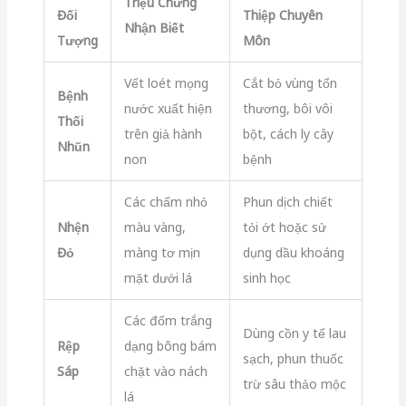
Triệu Chứng
Đối
Thiệp Chuyên
Nhận Biết
Tượng
Môn
Vết loét mọng
Cắt bỏ vùng tổn
Bệnh
nước xuất hiện
thương, bôi vôi
Thối
trên giả hành
bột, cách ly cây
Nhũn
non
bệnh
Các chấm nhỏ
Phun dịch chiết
Nhện
màu vàng,
tỏi ớt hoặc sử
Đỏ
màng tơ mịn
dụng dầu khoáng
mặt dưới lá
sinh học
Các đốm trắng
Dùng cồn y tế lau
Rệp
dạng bông bám
sạch, phun thuốc
Sáp
chặt vào nách
trừ sâu thảo mộc
lá