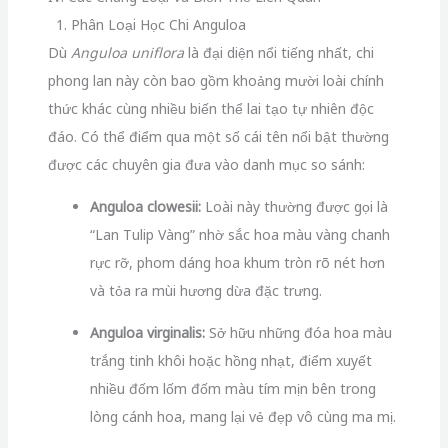
1. Phân Loại Học Chi Anguloa
Dù
Anguloa uniflora
là đại diện nổi tiếng nhất, chi
phong lan này còn bao gồm khoảng mười loài chính
thức khác cùng nhiều biến thể lai tạo tự nhiên độc
đáo. Có thể điểm qua một số cái tên nổi bật thường
được các chuyên gia đưa vào danh mục so sánh:
Anguloa clowesii:
Loài này thường được gọi là
“Lan Tulip Vàng” nhờ sắc hoa màu vàng chanh
rực rỡ, phom dáng hoa khum tròn rõ nét hơn
và tỏa ra mùi hương dừa đặc trưng.
Anguloa virginalis:
Sở hữu những đóa hoa màu
trắng tinh khôi hoặc hồng nhạt, điểm xuyết
nhiều đốm lốm đốm màu tím mịn bên trong
lòng cánh hoa, mang lại vẻ đẹp vô cùng ma mị.