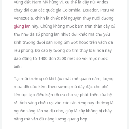
Vùng đất Nam Mỹ hùng vĩ, cụ thể là dãy núi Andes
chạy dài qua các quốc gia Colombia, Ecuador, Peru và
Venezuela, chính là chiếc nôi nguyên thủy nuôi dưỡng
giống lan
này. Chúng không mọc bám trên thân cây cổ
thụ như đa số phong lan nhiệt đới khác mà chủ yếu
sinh trưởng dưới sàn rừng ẩm ướt hoặc trên vách đá
rêu phong. Độ cao lý tưởng để tìm thấy loài hoa này
dao động từ 1400 đến 2500 mét so với mực nước
biển.
Tại môi trường có khí hậu mát mẻ quanh năm, lượng
mưa dồi dào kèm theo sương mù dày đặc che phủ
liên tục tạo điều kiện tối ưu cho sự phát triển của hệ
rễ. Ánh sáng chiếu rọi vào các tán rừng này thường là
nguồn sáng tán xạ dịu nhẹ, giúp lá cây không bị cháy
nắng mà vẫn đủ năng lượng quang hợp.