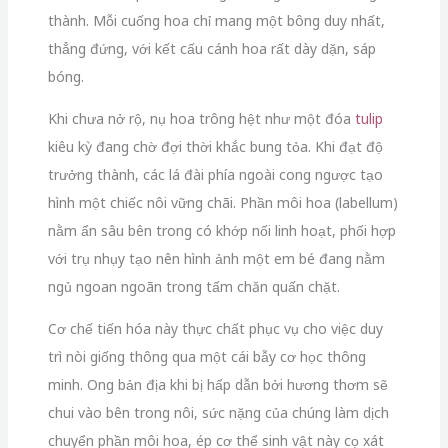
thành. Mỗi cuống hoa chỉ mang một bông duy nhất,
thẳng đứng, với kết cấu cánh hoa rất dày dặn, sáp
bóng.
Khi chưa nở rộ, nụ hoa trông hệt như một đóa
tulip
kiêu kỳ đang chờ đợi thời khắc bung tỏa. Khi đạt độ
trưởng thành, các lá đài phía ngoài cong ngược tạo
hình một chiếc nôi vững chãi. Phần môi hoa (labellum)
nằm ẩn sâu bên trong có khớp nối linh hoạt, phối hợp
với trụ nhụy tạo nên hình ảnh một em bé đang nằm
ngủ ngoan ngoãn trong tấm chăn quấn chặt.
Cơ chế tiến hóa này thực chất phục vụ cho việc duy
trì nòi giống thông qua một cái bẫy cơ học thông
minh. Ong bản địa khi bị hấp dẫn bởi hương thơm sẽ
chui vào bên trong nôi, sức nặng của chúng làm dịch
chuyển phần môi hoa, ép cơ thể sinh vật này cọ xát