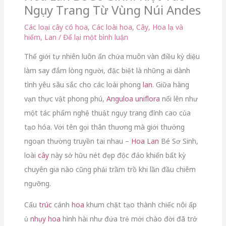
Ngụy Trang Từ Vùng Núi Andes
Các loại cây có hoa
,
Các loài hoa
,
Cây
,
Hoa lạ và
hiếm
,
Lan
/
Để lại một bình luận
Thế giới tự nhiên luôn ẩn chứa muôn vàn điều kỳ diệu
làm say đắm lòng người, đặc biệt là những ai dành
tình yêu sâu sắc cho các loài phong
lan
. Giữa hàng
vạn thực vật phong phú,
Anguloa uniflora
nổi lên như
một tác phẩm nghệ thuật ngụy trang đỉnh cao của
tạo hóa. Với tên gọi thân thương mà giới thưởng
ngoạn thường truyền tai nhau –
Hoa Lan
Bé Sơ Sinh,
loài
cây
này sở hữu nét đẹp độc đáo khiến bất kỳ
chuyên gia nào cũng phải trầm trồ khi lần đầu chiêm
ngưỡng.
Cấu
trúc
cánh
hoa
khum chặt tạo thành chiếc nôi ấp
ủ
nhụy hoa
hình hài như đứa trẻ mới chào đời đã trở