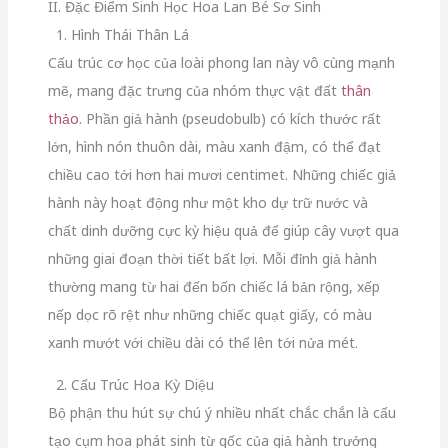
II. Đặc Điểm Sinh Học Hoa Lan Bé Sơ Sinh
1. Hình Thái Thân Lá
Cấu trúc cơ học của loài phong lan này vô cùng mạnh
mẽ, mang đặc trưng của nhóm thực vật đất
thân
thảo
. Phần giả hành (pseudobulb) có kích thước rất
lớn, hình nón thuôn dài, màu xanh đậm, có thể đạt
chiều cao tới hơn hai mươi centimet. Những chiếc giả
hành này hoạt động như một kho dự trữ nước và
chất dinh dưỡng cực kỳ hiệu quả để giúp cây vượt qua
những giai đoạn thời tiết bất lợi. Mỗi đỉnh giả hành
thường mang từ hai đến bốn chiếc lá bản rộng, xếp
nếp dọc rõ rệt như những chiếc quạt giấy, có màu
xanh mướt với chiều dài có thể lên tới nửa mét.
2. Cấu Trúc Hoa Kỳ Diệu
Bộ phận thu hút sự chú ý nhiều nhất chắc chắn là cấu
tạo cụm hoa phát sinh từ gốc của giả hành trưởng