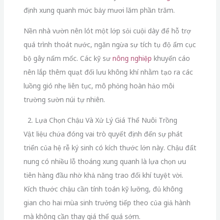
định xung quanh mức bảy mươi lăm phần trăm.
Nền nhà vườn nên lót một lớp sỏi cuội dày để hỗ trợ
quá trình thoát nước, ngăn ngừa sự tích tụ độ ẩm cục
bộ gây nấm mốc. Các kỹ sư
nông nghiệp
khuyến cáo
nên lắp thêm quạt đối lưu không khí nhằm tạo ra các
luồng gió nhẹ liên tục, mô phỏng hoàn hảo môi
trường sườn núi tự nhiên.
2. Lựa Chọn Chậu Và Xử Lý Giá Thể Nuôi Trồng
Vật liệu chứa đóng vai trò quyết định đến sự phát
triển của hệ rễ ký sinh có kích thước lớn này. Chậu đất
nung có nhiều lỗ thoáng xung quanh là lựa chọn ưu
tiên hàng đầu nhờ khả năng trao đổi khí tuyệt vời.
Kích thước chậu cần tính toán kỹ lưỡng, đủ không
gian cho hai mùa sinh trưởng tiếp theo của giả hành
mà không cần thay giá thể quá sớm.