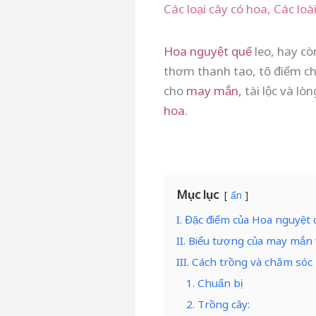
Các loại cây có hoa
,
Các loà
Hoa nguyệt quế
leo, hay cò
thơm thanh tao, tô điểm ch
cho
may mắn
, tài lộc và l
hoa
.
Mục lục
ẩn
I. Đặc điểm của Hoa nguyệt 
II. Biểu tượng của may mắn
III. Cách trồng và chăm sóc
1. Chuẩn bị
2. Trồng cây: