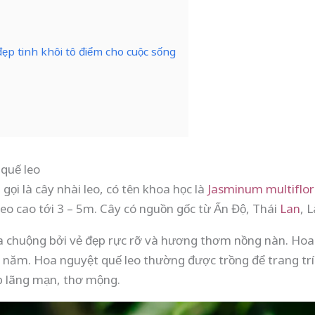
đẹp tinh khôi tô điểm cho cuộc sống
 quế leo
gọi là cây nhài leo, có tên khoa học là
Jasminum multiflo
o cao tới 3 – 5m. Cây có nguồn gốc từ Ấn Độ, Thái
Lan
, 
 chuộng bởi vẻ đẹp rực rỡ và hương thơm nồng nàn. Hoa 
năm. Hoa nguyệt quế leo thường được trồng để trang trí
p lãng mạn, thơ mộng.