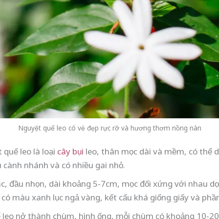
Nguyệt quế leo có vẻ đẹp rực rỡ và hương thơm nồng nàn
 quế leo là loại
cây bụi
leo, thân mọc dài và mềm, có thể d
 cành nhánh và có nhiều gai nhỏ.
c, đầu nhọn, dài khoảng 5-7cm, mọc đối xứng với nhau dọc
 có màu xanh lục ngả vàng, kết cấu khá giống giấy và phần
leo nở thành chùm, hình ống, mỗi chùm có khoảng 10-20