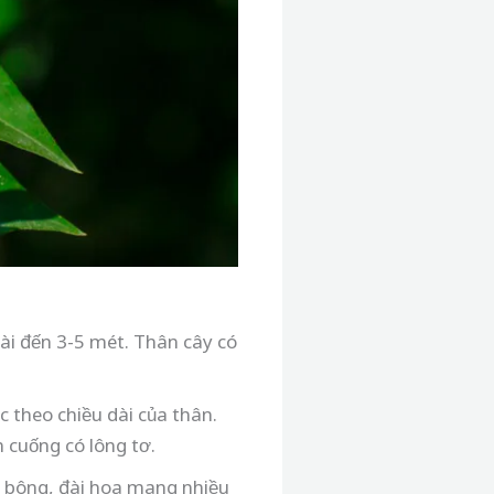
ài đến 3-5 mét. Thân cây có
 theo chiều dài của thân.
 cuống có lông tơ.
 bông, đài hoa mang nhiều