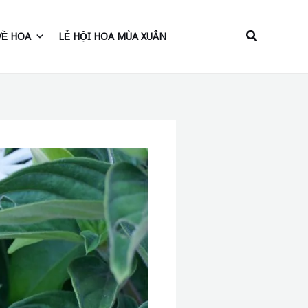
Tìm
VỀ HOA
LỄ HỘI HOA MÙA XUÂN
kiếm