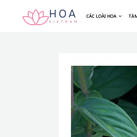
Nhảy
tới
CÁC LOÀI HOA
TẦM
nội
dung