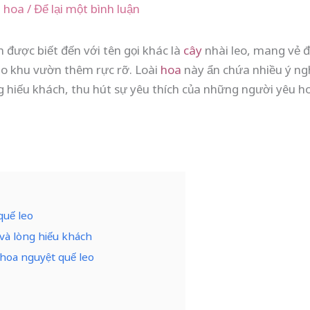
i hoa
/
Để lại một bình luận
n được biết đến với tên gọi khác là
cây
nhài leo, mang vẻ 
o khu vườn thêm rực rỡ. Loài
hoa
này ẩn chứa nhiều ý ng
òng hiếu khách, thu hút sự yêu thích của những người yêu h
quế leo
 và lòng hiếu khách
 hoa nguyệt quế leo