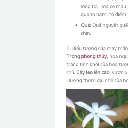
lông tơ. Hoa có màu 
quanh năm, tô điểm 
Quả:
Quả nguyệt quế 
chín.
II. Biểu tượng của may mắn
Trong
phong thủy
,
hoa nguy
trắng tinh khôi của hoa tượ
chủ.
Cây leo lên cao
, vươn 
Hương thơm dịu nhẹ của ho