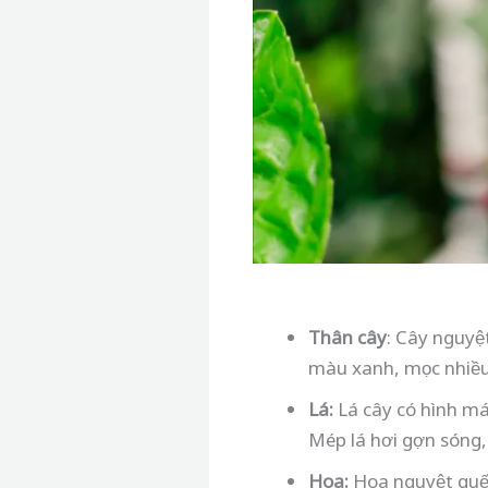
Thân cây
: Cây nguyệt
màu xanh, mọc nhiều
Lá:
Lá cây có hình má
Mép lá hơi gợn sóng,
Hoa:
Hoa nguyệt quế 