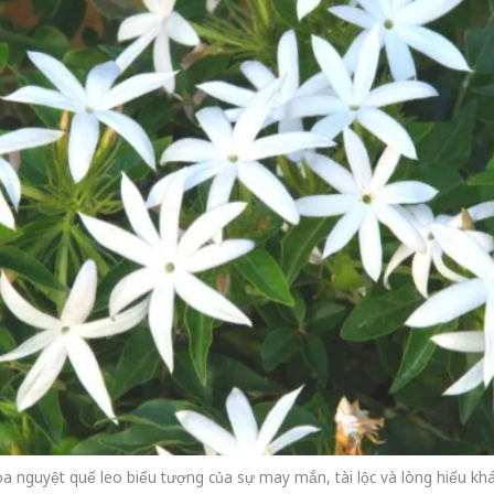
a nguyệt quế leo biểu tượng của sự may mắn, tài lộc và lòng hiếu kh