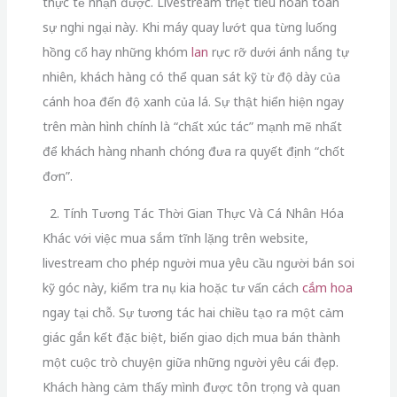
thực tế nhận được. Livestream triệt tiêu hoàn toàn
sự nghi ngại này. Khi máy quay lướt qua từng luống
hồng cổ hay những khóm
lan
rực rỡ dưới ánh nắng tự
nhiên, khách hàng có thể quan sát kỹ từ độ dày của
cánh hoa đến độ xanh của lá. Sự thật hiển hiện ngay
trên màn hình chính là “chất xúc tác” mạnh mẽ nhất
để khách hàng nhanh chóng đưa ra quyết định “chốt
đơn”.
2. Tính Tương Tác Thời Gian Thực Và Cá Nhân Hóa
Khác với việc mua sắm tĩnh lặng trên website,
livestream cho phép người mua yêu cầu người bán soi
kỹ góc này, kiểm tra nụ kia hoặc tư vấn cách
cắm hoa
ngay tại chỗ. Sự tương tác hai chiều tạo ra một cảm
giác gắn kết đặc biệt, biến giao dịch mua bán thành
một cuộc trò chuyện giữa những người yêu cái đẹp.
Khách hàng cảm thấy mình được tôn trọng và quan