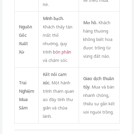
về theo mùa.
nở.
Minh bạch.
Mơ hồ.
Khách
Nguồn
Khách thấy tận
hàng thường
Gốc
mắt thổ
không biết hoa
Xuất
nhưỡng, quy
được trồng từ
Xứ
trình
bón phân
vùng đất nào.
và chăm sóc.
Kết nối cảm
Giao dịch thuần
Trải
xúc.
Một hành
túy.
Mua và bán
Nghiệm
trình tham quan
nhanh chóng,
Mua
ảo đầy tính thư
thiếu sự gắn kết
Sắm
giãn và chữa
với người trồng.
lành.