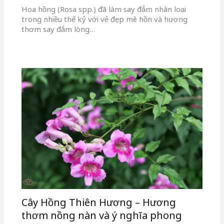
Cây Hồng Thiên Hương – Hương
thơm nồng nàn và ý nghĩa phong
thủy
Hồng Thiên Hương, còn được biết đến với cái tên
mộc mạc là Hoa leo hồng thiên lý, là một loài dây
leo có hoa…