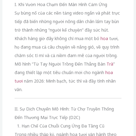
I. Khi Vườn Hoa Chạm Đến Màn Hình Cảm Ứng
Sự bùng nổ của các nền tảng video ngắn và phát trực
tiếp đã biến những người nông dân chân lấm tay bùn
trở thành những “người kể chuyện” đầy sức hút.
Khách hàng giờ đây không chỉ mua một bó
hoa
tươi,
họ đang mua cả câu chuyện về nắng gió, về quy trình
chăm sóc tỉ mỉ và cả niềm đam mê của người trồng.
Mô hình “Từ Tay Người Trồng Đến Thẳng Bàn
Trà
”
đang thiết lập một tiêu chuẩn mới cho ngành
hoa
tươi
năm 2026: Minh bạch, tức thì và đầy tính nhân
văn.
II. Sự Dịch Chuyển Mô Hình: Từ Chợ Truyền Thống
Đến Thương Mại Trực Tiếp (D2C)
1. Hạn Chế Của Chuỗi Cung Ứng Đa Tầng Cũ
Trong nhiều thập kỷ, ngành hoa tươi vận hành theo