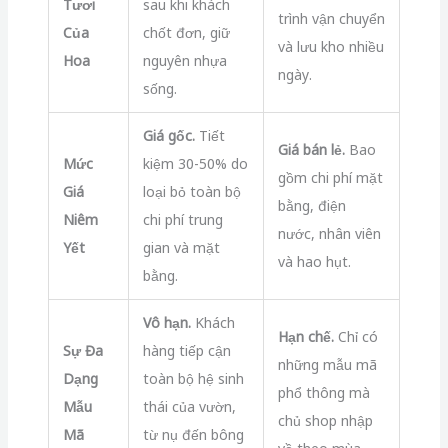
Tươi
sau khi khách
trình vận chuyển
Của
chốt đơn, giữ
và lưu kho nhiều
Hoa
nguyên nhựa
ngày.
sống.
Giá gốc.
Tiết
Giá bán lẻ.
Bao
Mức
kiệm 30-50% do
gồm chi phí mặt
Giá
loại bỏ toàn bộ
bằng, điện
Niêm
chi phí trung
nước, nhân viên
Yết
gian và mặt
và hao hụt.
bằng.
Vô hạn.
Khách
Hạn chế.
Chỉ có
Sự Đa
hàng tiếp cận
những mẫu mã
Dạng
toàn bộ hệ sinh
phổ thông mà
Mẫu
thái của vườn,
chủ shop nhập
Mã
từ nụ đến bông