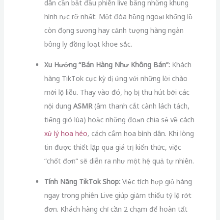
dân cần bắt đầu phiên live bằng những khung
hình rực rỡ nhất: Một đóa hồng ngoại khổng lồ
còn đọng sương hay cảnh tượng hàng ngàn
bông ly đồng loạt khoe sắc.
Xu Hướng “Bán Hàng Như Không Bán”:
Khách
hàng TikTok cực kỳ dị ứng với những lời chào
mời lộ liễu. Thay vào đó, họ bị thu hút bởi các
nội dung
ASMR
(âm thanh cắt cành lách tách,
tiếng gió lùa) hoặc những đoạn chia sẻ về cách
xử lý hoa héo
, cách cắm hoa bình dân. Khi lòng
tin được thiết lập qua giá trị kiến thức, việc
“chốt đơn” sẽ diễn ra như một hệ quả tự nhiên.
Tính Năng TikTok Shop:
Việc tích hợp giỏ hàng
ngay trong phiên Live giúp giảm thiểu tỷ lệ rớt
đơn. Khách hàng chỉ cần 2 chạm để hoàn tất