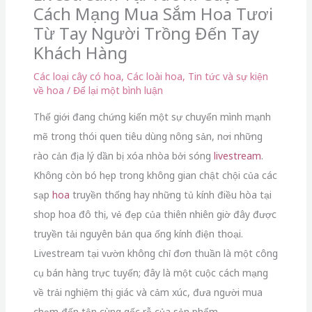
Cách Mạng Mua Sắm Hoa Tươi
Từ Tay Người Trồng Đến Tay
Khách Hàng
Các loại cây có hoa
,
Các loài hoa
,
Tin tức và sự kiện
về hoa
/
Để lại một bình luận
Thế giới đang chứng kiến một sự chuyển mình mạnh
mẽ trong thói quen tiêu dùng nông sản, nơi những
rào cản địa lý dần bị xóa nhòa bởi sóng
livestream
.
Không còn bó hẹp trong không gian chật chội của các
sạp
hoa
truyền thống hay những tủ kính điều hòa tại
shop hoa đô thị, vẻ đẹp của thiên nhiên giờ đây được
truyền tải nguyên bản qua ống kính điện thoại.
Livestream tại vườn không chỉ đơn thuần là một công
cụ bán hàng trực tuyến; đây là một cuộc cách mạng
về trải nghiệm thị giác và cảm xúc, đưa người mua
chạm đến tận cùng gốc rễ của sản phẩm.