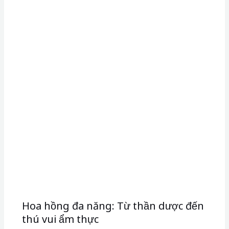
Hoa hồng đa năng: Từ thần dược đến
thú vui ẩm thực
Hoa hồng (Rosa spp.) đã làm say đắm nhân loại
trong nhiều thế kỷ với vẻ đẹp mê hồn và hương
thơm say đắm lòng…