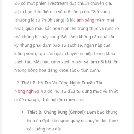
Để có một phiên livestream đạt chuẩn chuyên gia,
việc chọn thời điểm là yếu tố sống còn. “Giờ vàng”
(thường là từ 7h-9h sáng) là lúc
ánh sáng
mềm mại
nhất, giúp màu sắc hoa hiện lên trung thực và rạng rỡ
mà không bị cháy sáng. Bối cảnh không cần quá cầu
kỳ nhưng phải đảm bảo sự sạch sẽ, ngăn nắp của
luống vườn, tạo cảm giác chuyên nghiệp trong khâu
canh tác. Một hậu cảnh xanh mướt sẽ làm nổi bật lên
những bông hoa đang khoe sắc ở tiền cảnh.
2. Thiết Bị Hỗ Trợ Và Công Nghệ Truyền Tải
Nông nghiệp
4.0 đòi hỏi sự đầu tư đúng mực về thiết
bị để mang lại trải nghiệm mượt mà:
Thiết Bị Chống Rung (Gimbal):
Đảm bảo khung
hình ổn định khi người quay di chuyển dọc theo
các luống hoa dài.