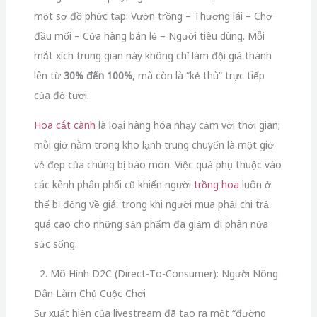
một sơ đồ phức tạp: Vườn trồng – Thương lái – Chợ
đầu mối – Cửa hàng bán lẻ – Người tiêu dùng. Mỗi
mắt xích trung gian này không chỉ làm đội giá thành
lên từ
30% đến 100%
, mà còn là “kẻ thù” trực tiếp
của độ tươi.
Hoa cắt cành
là loại hàng hóa nhạy cảm với thời gian;
mỗi giờ nằm trong kho lạnh trung chuyển là một giờ
vẻ đẹp của chúng bị bào mòn. Việc quá phụ thuộc vào
các kênh phân phối cũ khiến người
trồng hoa
luôn ở
thế bị động về giá, trong khi người mua phải chi trả
quá cao cho những sản phẩm đã giảm đi phân nửa
sức sống.
2. Mô Hình D2C (Direct-To-Consumer): Người Nông
Dân Làm Chủ Cuộc Chơi
Sự xuất hiện của livestream đã tạo ra một “đường