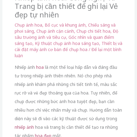
Trang bị cần thiết để ghi lại Vẻ
đẹp tự nhiên
Chụp ảnh hoa
,
Bố cục và khung ảnh
,
Chiếu sáng và
phơi sáng
,
Chụp ảnh cận cảnh
,
Chụp chi tiết hoa
,
Độ
sâu trường ảnh và tiêu cự
,
Góc nhìn và quan điểm
sáng tạo
,
Kỹ thuật chụp ảnh hoa sáng tạo
,
Thiết bị và
cài đặt máy ảnh cơ bản để chụp hoa
/
Để lại một bình
luận
Nhiếp ảnh
hoa
là một thể loại hấp dẫn và đáng đầu
tư trong nhiếp ảnh thiên nhiên. Nó cho phép nhà
nhiếp ảnh khám phá những chi tiết tinh tế, màu sắc
rực rỡ và vẻ đẹp thoáng qua của hoa. Tuy nhiên, để
chụp được những bức ảnh hoa tuyệt đẹp, bạn cần
nhiều hơn chỉ việc nhấn máy và chụp. Hướng dẫn toàn
diện này sẽ đi vào các kỹ thuật được sử dụng trong
nhiếp ảnh
hoa và trang bị cần thiết để tạo ra những
tác phẩm
hoa đẹp
mắt.