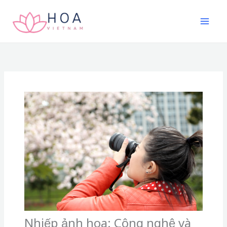
Nhảy
tới
nội
dung
Nhiếp ảnh hoa: Công nghệ và