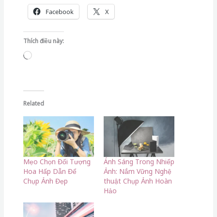
Mẹo Chọn Đối Tượng
Ánh Sáng Trong Nhiếp
Hoa Hấp Dẫn Để
Ảnh: Nắm Vững Nghệ
Chụp Ảnh Đẹp
thuật Chụp Ảnh Hoàn
Hảo
Các Kỹ Thuật Phơi
Sáng và Xử Lý Hậu Kỳ
←
Trước Bài viết
Tiếp theo Bài viết
→