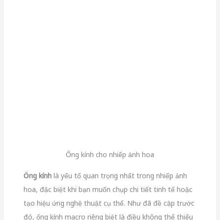
Ống kính cho nhiếp ảnh hoa
Ống kính
là yếu tố quan trọng nhất trong nhiếp ảnh
hoa, đặc biệt khi bạn muốn chụp chi tiết tinh tế hoặc
tạo hiệu ứng nghệ thuật cụ thể. Như đã đề cập trước
đó, ống kính macro riêng biệt là điều không thể thiếu
để chụp những bức ảnh cận cảnh của hoa. Ống kính
macro có tiêu cự từ 60mm đến 100mm thường được
chọn để đa dạng hoá việc chụp các kích cỡ và chi tiết
khác nhau của hoa.
Ngoài ống kính macro,
ống kính góc rộng
cũng hữu
ích để chụp những bức ảnh hoa trong môi trường tự
nhiên, kết hợp với cảnh vật xung quanh và kể một câu
chuyện bao quát hơn.