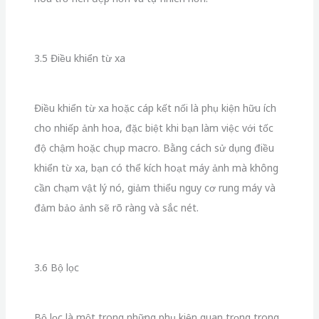
cần chạm vật lý nó, giảm thiểu nguy cơ rung máy và
đảm bảo ảnh sẽ rõ ràng và sắc nét.
3.6 Bộ lọc
Bộ lọc là một trong những phụ kiện quan trọng trong
nhiếp ảnh hoa, giúp
kiểm soát ánh sáng
,
giảm chói
và
tạo hiệu ứng sáng tạo
. Hai bộ lọc quan trọng cho
nhiếp ảnh hoa là
bộ lọc polarizing
và
bộ lọc neutral
density
(ND).
Bộ lọc polarizing
giúp giảm ánh sáng phản chiếu và
chói, đặc biệt
hữu ích khi chụp hoa có lá mỏng
hoặc
có giọt sương trên bề mặt
. Bộ lọc polarizing cũng
giúp tăng cường độ tương phản và đậm màu sắc của