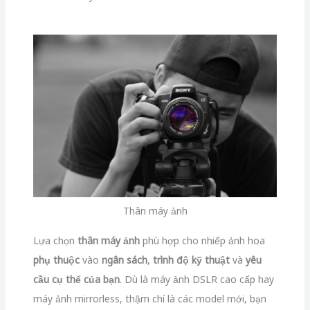
Thân máy ảnh
Lựa chọn
thân máy ảnh
phù hợp cho nhiếp ảnh hoa
phụ thuộc
vào
ngân sách
,
trình độ kỹ thuật
và
yêu
cầu cụ thể của bạn
. Dù là máy ảnh DSLR cao cấp hay
máy ảnh mirrorless, thậm chí là các model mới, bạn
đều có thể tạo ra những bức ảnh hoa tuyệt đẹp với
các kỹ thuật và ống kính phù hợp.
Hãy chắc chắn máy ảnh của bạn có khả năng điều
chỉnh phơi sáng thủ công, giúp bạn linh hoạt điều