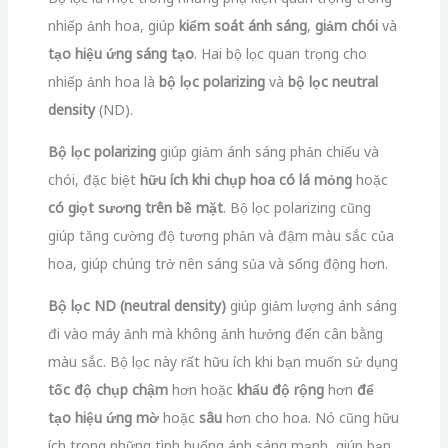
hoa, giúp chúng trở nên sáng sủa và sống động hơn.
Bộ lọc ND (neutral density)
giúp giảm lượng ánh sáng
đi vào máy ảnh mà không ảnh hưởng đến cân bằng
màu sắc. Bộ lọc này rất hữu ích khi bạn muốn sử dụng
tốc độ chụp chậm
hơn hoặc
khẩu độ rộng
hơn
để
tạo hiệu ứng mờ
hoặc
sâu
hơn cho hoa. Nó cũng hữu
ích trong những tình huống ánh sáng mạnh, giúp bạn
duy trì đúng phơi sáng và
tránh hiện tượng quá sán
g
trong ảnh.
Kết luận
Nhiếp ảnh hoa là một lĩnh vực thú vị và đầy thử thách
trong nhiếp ảnh thiên nhiên. Bằng cách hiểu về cơ bản