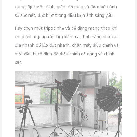
Tripod và Ổn định
3.4 Đèn flash và Bộ phân tán
Mặc dù ánh sáng tự nhiên thường là lựa chọn tốt
nhất cho nhiếp ảnh hoa, nhưng có những tình huống
mà bạn cần sử dụng ánh sáng bổ sung để
kiểm soát
bóng
hoặc
làm nổi bật chủ thể
. Đèn flash ngoài có