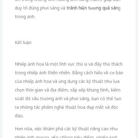
của nhiếp ảnh hoa và ứng dụng các kỹ thuật như lựa
chọn thời gian và địa điểm, sắp xếp khung hình, kiểm
soát độ sâu trường ảnh và phơi sáng, bạn có thể tạo
ra những tác phẩm nghệ thuật hoa đẹp mắt và độc
đáo.
Hơn nữa, việc khám phá các kỹ thuật nâng cao như
nhiếp ảnh
macro, xếp chồng tiêu điểm, nhiếp ảnh
tốc độ cao và chụp kép,
mở ra vô số cơ hội sáng tạo
để bạn tạo ra những bức ảnh hoa độc đáo và đặc
biệt.
Ngoài ra, việc trang bị đầy đủ các thiết bị như
thân
máy ảnh, ống kính macro, tripod, đèn flash, điều
khiển từ xa và các bộ lọc
sẽ giúp bạn tận dụng tối đa
tiềm năng sáng tạo của mình trong nhiếp ảnh hoa.