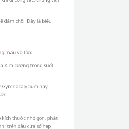
ể đâm chồi. Đây là biểu
ng màu
vô tận:
á Kim cương trong suốt
như Gymnocalycium hay
sơn.
 kích thước nhỏ gọn, phát
h, trên bậu cửa sổ hẹp