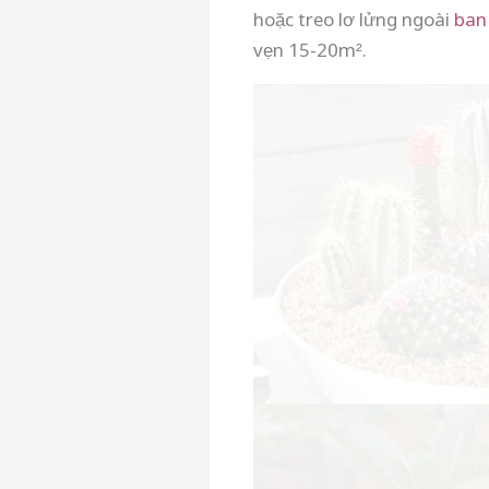
hoặc treo lơ lửng ngoài
ban
vẹn 15-20
m²
.