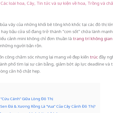
,
Các loài hoa
,
Cây
,
Tin tức và sự kiện về hoa
,
Trồng và ch
 bủa vây của những khối bê tông khô khốc tại các đô thị l
 hay bậu cửa sổ đang trở thành “cơn sốt” chữa lành mạn
tiểu cảnh mini không chỉ đơn thuần là
trang trí không gian
 những người bận rộn.
 tốn công chăm sóc nhưng lại mang vẻ đẹp kiến
trúc
đầy ngh
ành phố tìm lại sự cân bằng, giảm bớt áp lực deadline và
lòng căn hộ chật hẹp.
 “Cứu Cánh” Giữa Lòng Đô Thị
ao Sen Đá & Xương Rồng Là “Vua” Của Cây Cảnh Đô Thị?