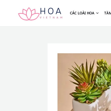
Nhảy
tới
CÁC LOÀI HOA
TẦM
nội
dung