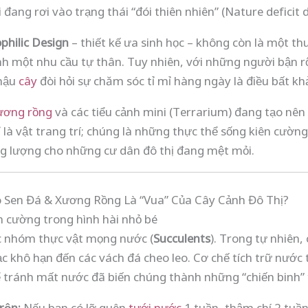
 đang rơi vào trạng thái “đói thiên nhiên” (Nature deficit 
ophilic Design
– thiết kế ưa sinh học – không còn là một thu
ành một nhu cầu tự thân. Tuy nhiên, với những người bận r
chậu
cây
đòi hỏi sự chăm sóc tỉ mỉ hàng ngày là điều bất khả
ương rồng
và các tiểu cảnh mini (Terrarium) đang tạo nê
 là vật trang trí; chúng là những thực thể sống kiên cườ
ng lượng cho những cư dân đô thị đang mệt mỏi.
Sao Sen Đá & Xương Rồng Là “Vua” Của Cây Cảnh Đô Thị?
ên cường trong hình hài nhỏ bé
c nhóm thực vật mọng nước (
Succulents
). Trong tự nhiên
c khô hạn đến các vách đá cheo leo. Cơ chế tích trữ nước 
ể tránh mất nước đã biến chúng thành những “chiến binh” 
rộn:
Nếu bạn có lỡ quên
tưới nước
1 tuần, thậm chí 2 tuần