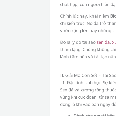
chật hẹp, con người hiện đại
Chính lúc này, khái niệm
Bi
chí kiến trúc. Nó đã trở th
vườn rộng lớn hay những 
Đó là lý do tại sao
sen đá
,
x
thầm lặng. Chúng không chỉ
lành tâm hồn và tái tạo nă
II. Giải Mã Cơn Sốt – Tại 
1. Đặc tính sinh học: Sự ki
Sen đá và xương rồng thuộ
vùng khí cực đoan, từ sa mạ
đóng lỗ khí vào ban ngày đ
Dành cho người bận 