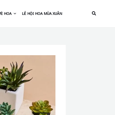
Tìm
VỀ HOA
LỄ HỘI HOA MÙA XUÂN
kiếm