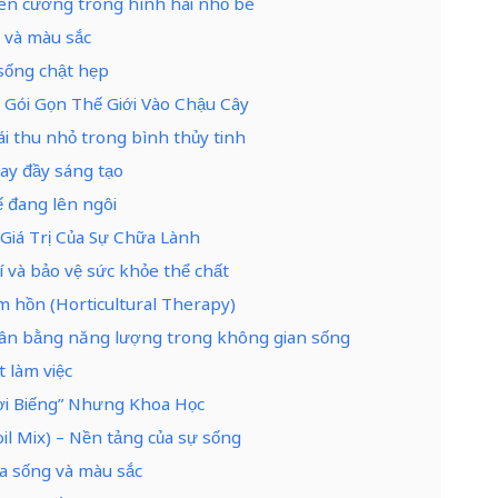
kiên cường trong hình hài nhỏ bé
i và màu sắc
 sống chật hẹp
– Gói Gọn Thế Giới Vào Chậu Cây
ái thu nhỏ trong bình thủy tinh
ay đầy sáng tạo
ế đang lên ngôi
– Giá Trị Của Sự Chữa Lành
 và bảo vệ sức khỏe thể chất
m hồn (Horticultural Therapy)
ự cân bằng năng lượng trong không gian sống
 làm việc
ời Biếng” Nhưng Khoa Học
oil Mix) – Nền tảng của sự sống
a sống và màu sắc