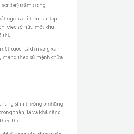
disorder) trầm trọng.
ật ngữ xa xỉ trên các tạp
ộn, việc sở hữu một khu
 thi.
n một cuộc “cách mạng xanh”
ng, mang theo sứ mệnh chữa
, chúng sinh trưởng ở những
trong thân, lá và khả năng
thực thụ.
 khi đi công tác, chúng vẫn