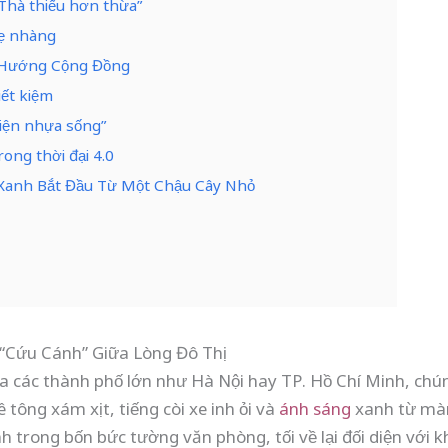
“Thà thiếu hơn thừa”
hẹ nhàng
u Hướng Cộng Đồng
iết kiệm
hiện nhựa sống”
ong thời đại 4.0
h Xanh Bắt Đầu Từ Một Chậu Cây Nhỏ
 “Cứu Cánh” Giữa Lòng Đô Thị
a các thành phố lớn như Hà Nội hay TP. Hồ Chí Minh, ch
 tông xám xịt, tiếng còi xe inh ỏi và
ánh sáng
xanh từ màn
h trong bốn bức tường văn phòng, tối về lại đối diện với 