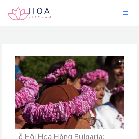
Nhảy
tới
nội
dung
Lễ Hội Hoa Hồng Bulgaria: