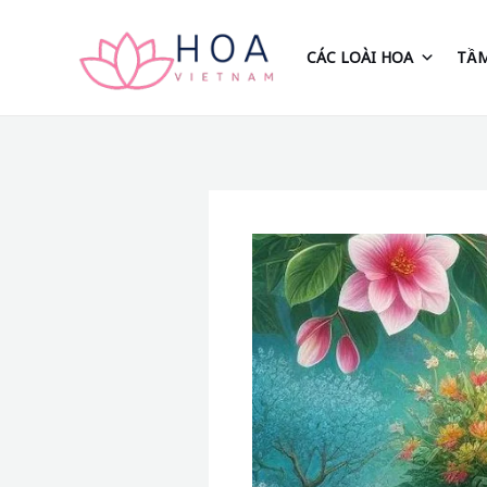
Nhảy
tới
CÁC LOÀI HOA
TẦM
nội
dung