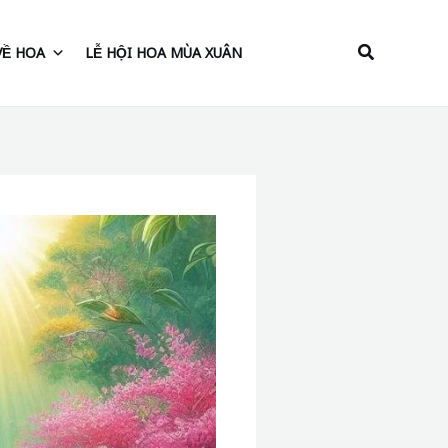
Tìm
VỀ HOA
LỄ HỘI HOA MÙA XUÂN
kiếm