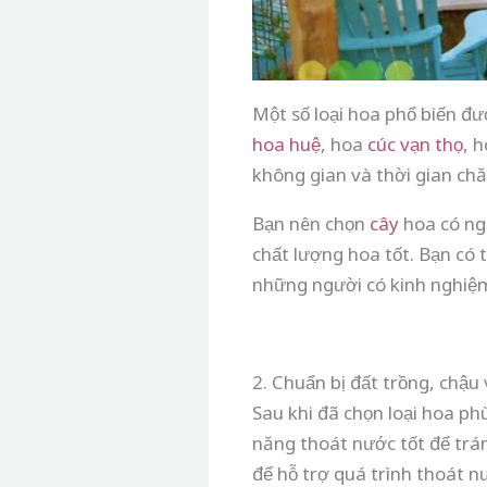
Một số loại hoa phổ biến đư
hoa huệ
, hoa
cúc
vạn thọ
, 
không gian và thời gian chă
Bạn nên chọn
cây
hoa có ngu
chất lượng hoa tốt. Bạn có
những người có kinh nghiệ
2. Chuẩn bị đất trồng, chậu 
Sau khi đã chọn loại hoa ph
năng thoát nước tốt để trán
để hỗ trợ quá trình thoát n