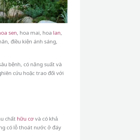
hoa sen
, hoa mai, hoa
lan
,
hân, điều kiện ánh sáng,
sâu bệnh, có năng suất và
hiên cứu hoặc trao đổi với
àu chất
hữu cơ
và có khả
ng có lỗ thoát nước ở đáy