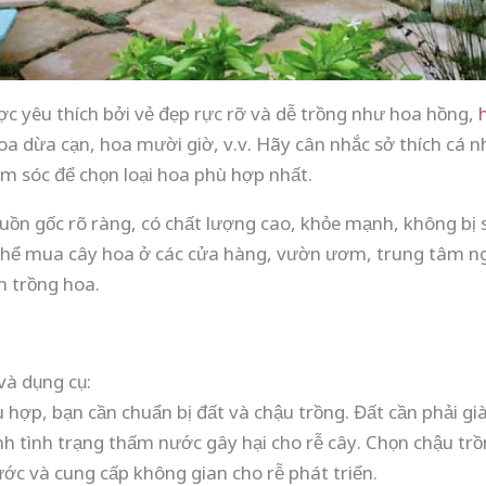
ợc yêu thích bởi vẻ đẹp rực rỡ và dễ trồng như hoa hồng,
hoa dừa cạn, hoa mười giờ, v.v. Hãy cân nhắc sở thích cá n
m sóc để chọn loại hoa phù hợp nhất.
ồn gốc rõ ràng, có chất lượng cao, khỏe mạnh, không bị 
 thể mua cây hoa ở các cửa hàng, vườn ươm, trung tâm ng
m trồng hoa.
và dụng cụ:
ù hợp, bạn cần chuẩn bị đất và chậu trồng. Đất cần phải gi
h tình trạng thấm nước gây hại cho rễ cây. Chọn chậu trồ
ước và cung cấp không gian cho rễ phát triển.