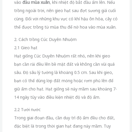
vào
đầu mùa xuân
, khi nhiệt độ bắt đầu ấm lên. Nếu
trồng ngoài trời, nên gieo hạt sau đợt sương giá cuối
cùng. Đối với những khu vực có khí hậu ôn hòa, cây có
thể được trồng từ mùa thu để nở hoa vào mùa xuân.
2. Cách trồng Cúc Duyên Nhuộm
2.1 Gieo hạt
Hạt giống Cúc Duyên Nhuộm rất nhỏ, nên khi gieo
bạn cần rải đều lên bề mặt đất và không cần vùi quá
sâu. Độ sâu lý tưởng là khoảng 0.5 cm. Sau khi gieo,
bạn có thể dùng lớp đất mỏng hoặc rơm phủ lên để
giữ ẩm cho hạt. Hạt giống sẽ nảy mầm sau khoảng 7-
14 ngày tùy vào điều kiện nhiệt độ và độ ẩm.
2.2 Tưới nước
Trong giai đoạn đầu, cần duy trì độ ẩm đều cho đất,
đặc biệt là trong thời gian hạt đang nảy mầm. Tuy