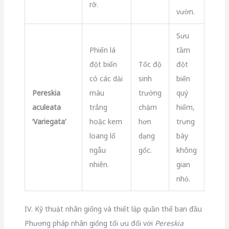
rỡ.
vườn.
Sưu
Phiến lá
tầm
đột biến
Tốc độ
đột
có các dải
sinh
biến
Pereskia
màu
trưởng
quý
aculeata
trắng
chậm
hiếm,
‘Variegata’
hoặc kem
hơn
trưng
loang lổ
dạng
bày
ngẫu
gốc.
không
nhiên.
gian
nhỏ.
IV. Kỹ thuật nhân giống và thiết lập quần thể ban đầu
Phương pháp nhân giống tối ưu đối với
Pereskia