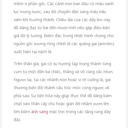
mềm ở phần gốc. Các cành non ban đầu có màu xanh
lục mọng nước, sau đó chuyển dần sang màu nâu
xám khi trưởng thành. Chiều dài của các dây leo này
dễ dàng đạt từ hai đến mười mét nếu gặp điều kiện
giá đỡ lý tưởng. Điểm đặc trưng nhất minh chứng cho
nguồn gốc xương rồng chính là các quầng gai (areoles)
xuất hiện tại nách lá.
Trên thân già, gai có xu hướng tập trung thành từng
cụm từ một đến ba chiếc, thẳng và vô cùng sắc nhọn.
Ngược lại, tại các nhánh non hoặc vị trí cuống lá, gai
thường biến đổi thành cấu trúc móc cong ngược về
phía sau. Sự tiến hóa này giúp thực thể dễ dàng bám
chặt vào thân cây chủ hoặc giàn đỡ nhằm vươn lên
tìm kiếm
ánh sáng
mặt trời trong các tầng rừng dày
đặc.