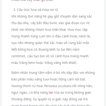
3. Cấu trúc hoa và mùa nở rộ
Khi những đợt nắng hè gay gắt chuyển dần sang sắc
thu dịu nhẹ, cây bắt đầu bước vào giai đoạn rực rỡ
nhất với những chùm hoa mãn khai. Hoa mọc tập
trung thành từng cụm lớn ở đầu cành hoặc nách lá,
tạo nên những quần thể sắc màu vô cùng bắt mắt.
Mỗi bông hoa có đường kính từ ba đến năm
centimet, cấu tạo bởi vô số cánh hoa mỏng manh
màu trắng kem hoặc trắng vàng tinh khiết.
Điểm nhấn trung tâm nằm ở bộ nhị dày đặc với những
bao phấn màu vàng tươi hoặc hồng cam nổi bật.
Hương thơm từ hoa
Pereskia aculeata
rất nồng nàn,
ngọt ngào, có khả năng
lan
tỏa xa trong không gian
thoáng đãng. Sự quyến rũ vị giác này đóng vai trò
quan trọng trong việc thu hút các loài côn trùng thụ