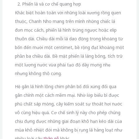
2. Phiến lá và cơ chế quang hợp
Khác biệt hoàn toàn với những loài xương rồng quen
thuộc, Chanh Nho mang trên mình những chiếc lá
đơn mọc cách, phiến lá hình trứng ngược hoặc elip
thuôn dài. Chiều dài mỗi lá dao động trong khoảng từ
bốn đến mười một centimet, bề rộng đạt khoảng một
phần ba chiều dài. Bề mặt phiến lá láng bóng, tích trữ
một lượng nước vừa phải tạo độ dày mọng nhẹ
nhưng không thô cứng.
Hệ gân lá hình lông chim phân bố đối xứng đối qua
gân chính một cách mềm mại. Nhờ lớp biểu bì được
phủ chất sáp mỏng, cây kiểm soát sự thoát hơi nước
vô cùng hiệu quả. Cơ chế sinh lý này cho phép chúng
chịu đựng được những giai đoạn khô hạn kéo dài của
mùa khô nhiệt đới mà không bị rụng lá hàng loạt như
nhiều loài cây
thân gỗ
khác.