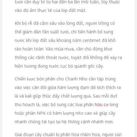
tưới cần duy trì từ hai đến ba lần mỗi tuần, tùy thuộc
vào độ ẩm thực tế của lớp đất mặt.
Khi bộ rễ đã cắm sâu vào lòng đất, người trồng có
thể giảm dần tần suất tưới, chỉ tiến hành bổ sung
nước khi lớp đất sâu khoảng năm centimet đã khô
ráo hoàn toàn. Vào mùa mưa, cần chủ động khơi
thông các rãnh thoát nước, tuyệt đối không để xảy ra
hiện tượng đọng nước cục bộ quanh gốc cây.
Chiến lược bón phân cho Chanh Nho cần tập trung
vào việc cân đối giữa hàm lượng đạm để kích thích ra
lá và kali giúp thúc đẩy chất lượng quả. Sau mỗi đợt
thu hoạch lá, việc bổ sung các loại phân
hữu cơ
lỏng
hoặc phân NPK có hàm lượng nitơ cao sẽ giúp cây
nhanh chóng tái tạo lại hệ thống cành nhánh mới.
Giai đoạn cây chuẩn bị phân hóa mầm hoa, người sản