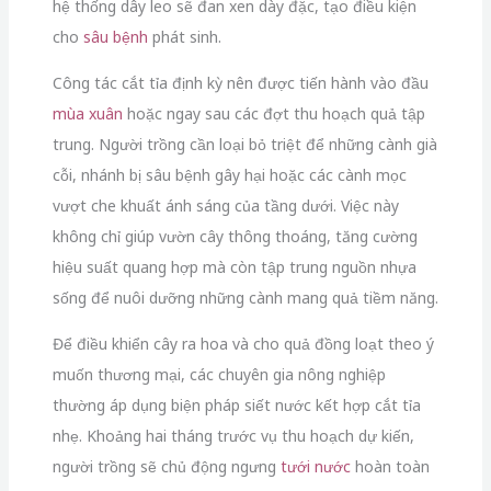
hệ thống dây leo sẽ đan xen dày đặc, tạo điều kiện
cho
sâu bệnh
phát sinh.
Công tác cắt tỉa định kỳ nên được tiến hành vào đầu
mùa xuân
hoặc ngay sau các đợt thu hoạch quả tập
trung. Người trồng cần loại bỏ triệt để những cành già
cỗi, nhánh bị sâu bệnh gây hại hoặc các cành mọc
vượt che khuất ánh sáng của tầng dưới. Việc này
không chỉ giúp vườn cây thông thoáng, tăng cường
hiệu suất quang hợp mà còn tập trung nguồn nhựa
sống để nuôi dưỡng những cành mang quả tiềm năng.
Để điều khiển cây ra hoa và cho quả đồng loạt theo ý
muốn thương mại, các chuyên gia nông nghiệp
thường áp dụng biện pháp siết nước kết hợp cắt tỉa
nhẹ. Khoảng hai tháng trước vụ thu hoạch dự kiến,
người trồng sẽ chủ động ngưng
tưới nước
hoàn toàn