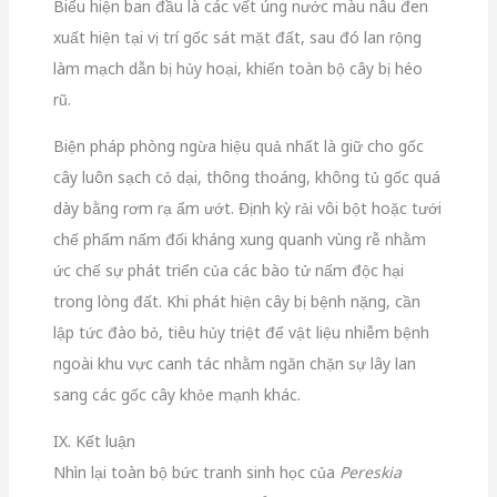
Biểu hiện ban đầu là các vết úng nước màu nâu đen
xuất hiện tại vị trí gốc sát mặt đất, sau đó lan rộng
làm mạch dẫn bị hủy hoại, khiến toàn bộ cây bị héo
rũ.
Biện pháp phòng ngừa hiệu quả nhất là giữ cho gốc
cây luôn sạch cỏ dại, thông thoáng, không tủ gốc quá
dày bằng rơm rạ ẩm ướt. Định kỳ rải vôi bột hoặc tưới
chế phẩm nấm đối kháng xung quanh vùng rễ nhằm
ức chế sự phát triển của các bào tử nấm độc hại
trong lòng đất. Khi phát hiện cây bị bệnh nặng, cần
lập tức đào bỏ, tiêu hủy triệt để vật liệu nhiễm bệnh
ngoài khu vực canh tác nhằm ngăn chặn sự lây lan
sang các gốc cây khỏe mạnh khác.
IX. Kết luận
Nhìn lại toàn bộ bức tranh sinh học của
Pereskia