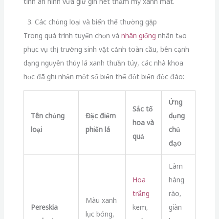
tính an ninh vừa giữ gìn nét thẩm mỹ xanh mát.
3. Các chủng loại và biến thể thường gặp
Trong quá trình tuyển chọn và
nhân giống
nhân tạo
phục vụ thị trường sinh vật cảnh toàn cầu, bên cạnh
dạng nguyên thủy lá xanh thuần túy, các nhà khoa
học đã ghi nhận một số biến thể đột biến độc đáo:
Ứng
Sắc tố
Tên chủng
Đặc điểm
dụng
hoa và
loại
phiến lá
chủ
quả
đạo
Làm
Hoa
hàng
trắng
rào,
Màu xanh
Pereskia
kem,
giàn
lục bóng,