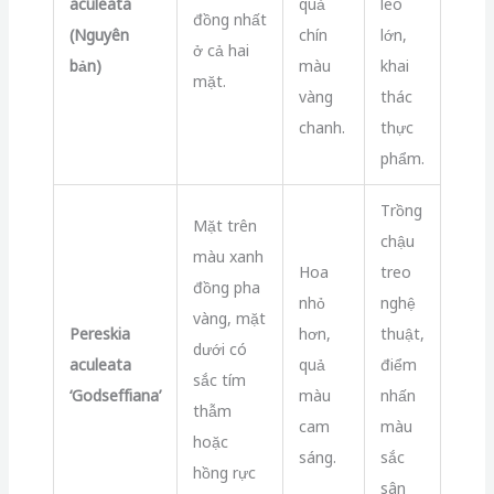
aculeata
quả
leo
đồng nhất
(Nguyên
chín
lớn,
ở cả hai
bản)
màu
khai
mặt.
vàng
thác
chanh.
thực
phẩm.
Trồng
Mặt trên
chậu
màu xanh
Hoa
treo
đồng pha
nhỏ
nghệ
vàng, mặt
Pereskia
hơn,
thuật,
dưới có
aculeata
quả
điểm
sắc tím
‘Godseffiana’
màu
nhấn
thẫm
cam
màu
hoặc
sáng.
sắc
hồng rực
sân