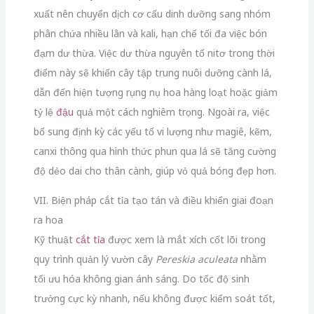
xuất nên chuyển dịch cơ cấu dinh dưỡng sang nhóm
phân chứa nhiều lân và kali, hạn chế tối đa việc bón
đạm dư thừa. Việc dư thừa nguyên tố nitơ trong thời
điểm này sẽ khiến cây tập trung nuôi dưỡng cành lá,
dẫn đến hiện tượng rụng nụ hoa hàng loạt hoặc giảm
tỷ lệ
đậu
quả một cách nghiêm trọng. Ngoài ra, việc
bổ sung định kỳ các yếu tố vi lượng như magiê, kẽm,
canxi thông qua hình thức phun qua lá sẽ tăng cường
độ dẻo dai cho thân cành, giúp vỏ quả bóng đẹp hơn.
VII. Biện pháp cắt tỉa tạo tán và điều khiển giai đoạn
ra hoa
Kỹ thuật
cắt tỉa
được xem là mắt xích cốt lõi trong
quy trình quản lý vườn cây
Pereskia aculeata
nhằm
tối ưu hóa không gian ánh sáng. Do tốc độ sinh
trưởng cực kỳ nhanh, nếu không được kiểm soát tốt,