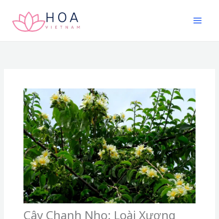
Nhảy
tới
nội
dung
Cây Chanh Nho: Loài Xương