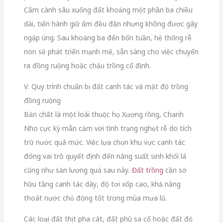
Cắm cành sâu xuống đất khoảng một phần ba chiều
dài, tiến hành giữ ẩm đều đặn nhưng không được gây
ngập úng. Sau khoảng ba đến bốn tuần, hệ thống rễ
non sẽ phát triển mạnh mẽ, sẵn sàng cho việc chuyển
ra đồng ruộng hoặc chậu trồng cố định.
V. Quy trình chuẩn bị đất canh tác và mật độ trồng
đồng ruộng
Bản chất là một loài thuộc họ Xương rồng, Chanh
Nho cực kỳ mẫn cảm với tình trạng nghẹt rễ do tích
trữ nước quá mức. Việc lựa chọn khu vực canh tác
đóng vai trò quyết định đến năng suất sinh khối lá
cũng như sản lượng quả sau này.
Đất trồng
cần sở
hữu tầng canh tác dày, độ tơi xốp cao, khả năng
thoát nước chủ động tốt trong mùa mưa lũ.
Các loại đất thịt pha cát, đất phù sa cổ hoặc đất đỏ