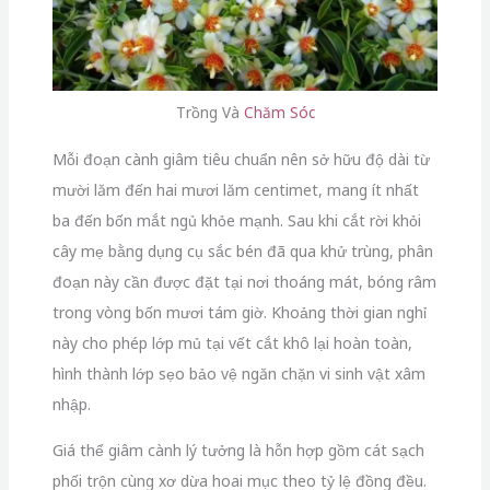
Trồng Và
Chăm Sóc
Mỗi đoạn cành giâm tiêu chuẩn nên sở hữu độ dài từ
mười lăm đến hai mươi lăm centimet, mang ít nhất
ba đến bốn mắt ngủ khỏe mạnh. Sau khi cắt rời khỏi
cây mẹ bằng dụng cụ sắc bén đã qua khử trùng, phân
đoạn này cần được đặt tại nơi thoáng mát, bóng râm
trong vòng bốn mươi tám giờ. Khoảng thời gian nghỉ
này cho phép lớp mủ tại vết cắt khô lại hoàn toàn,
hình thành lớp sẹo bảo vệ ngăn chặn vi sinh vật xâm
nhập.
Giá thể giâm cành lý tưởng là hỗn hợp gồm cát sạch
phối trộn cùng xơ dừa hoai mục theo tỷ lệ đồng đều.