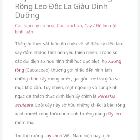
Rồng Leo Độc Lạ Giàu Dinh
Dưỡng
Các loại cây có hoa
,
Các loài hoa
,
Cây
/
Để lại một
bình luận
Thế giới thực vật luôn ẩn chứa vô số điều kỳ diệu làm
say đắm những tâm hồn yêu thiên nhiên. Trong số
các đại diện sở hữu hình thái học đặc biệt, họ
Xương
rồng
(Cactaceae) thường gợi nhắc đến hình ảnh
những thân
cây
mọng nước, gai góc trơ trọi giữa sa
mạc khô cằn. Tuy nhiên, một ngoại lệ vô cùng kinh
ngạc đã thách thức định kiến ấy chính là
Pereskia
aculeata
. Loài cây này sở hữu những chiếc lá bản rộng
xanh mướt cùng thói quen sinh trưởng dạng
dây leo
mềm mại.
Tại thị trường
cây cảnh
Việt Nam hiện nay, giới