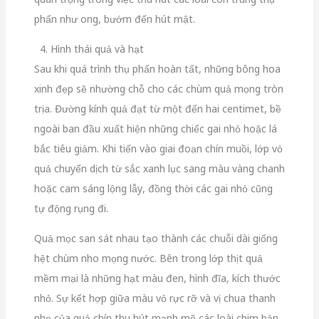
phấn như ong, bướm đến hút mật.
4. Hình thái quả và hạt
Sau khi quá trình thụ phấn hoàn tất, những bông hoa
xinh đẹp sẽ nhường chỗ cho các chùm quả mọng tròn
trịa. Đường kính quả đạt từ một đến hai centimet, bề
ngoài ban đầu xuất hiện những chiếc gai nhỏ hoặc lá
bắc tiêu giảm. Khi tiến vào giai đoạn chín muồi, lớp vỏ
quả chuyển dịch từ sắc xanh lục sang màu vàng chanh
hoặc cam sáng lộng lẫy, đồng thời các gai nhỏ cũng
tự động rụng đi.
Quả mọc san sát nhau tạo thành các chuỗi dài giống
hệt chùm nho mọng nước. Bên trong lớp thịt quả
mềm mại là những hạt màu đen, hình đĩa, kích thước
nhỏ. Sự kết hợp giữa màu vỏ rực rỡ và vị chua thanh
nhẹ của quả chín thu hút mạnh mẽ các loài chim bản