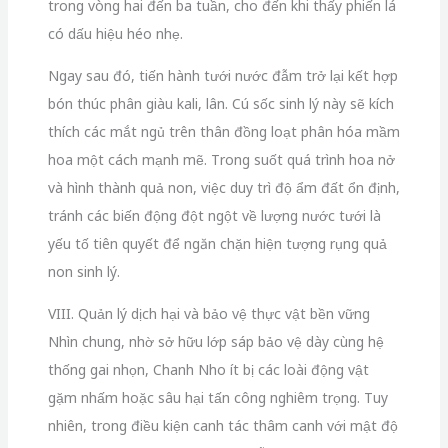
trong vòng hai đến ba tuần, cho đến khi thấy phiến lá
có dấu hiệu héo nhẹ.
Ngay sau đó, tiến hành tưới nước đẫm trở lại kết hợp
bón thúc phân giàu kali, lân. Cú sốc sinh lý này sẽ kích
thích các mắt ngủ trên thân đồng loạt phân hóa mầm
hoa một cách mạnh mẽ. Trong suốt quá trình hoa nở
và hình thành quả non, việc duy trì độ ẩm đất ổn định,
tránh các biến động đột ngột về lượng nước tưới là
yếu tố tiên quyết để ngăn chặn hiện tượng rụng quả
non sinh lý.
VIII. Quản lý dịch hại và bảo vệ thực vật bền vững
Nhìn chung, nhờ sở hữu lớp sáp bảo vệ dày cùng hệ
thống gai nhọn, Chanh Nho ít bị các loài động vật
gặm nhấm hoặc sâu hại tấn công nghiêm trọng. Tuy
nhiên, trong điều kiện canh tác thâm canh với mật độ