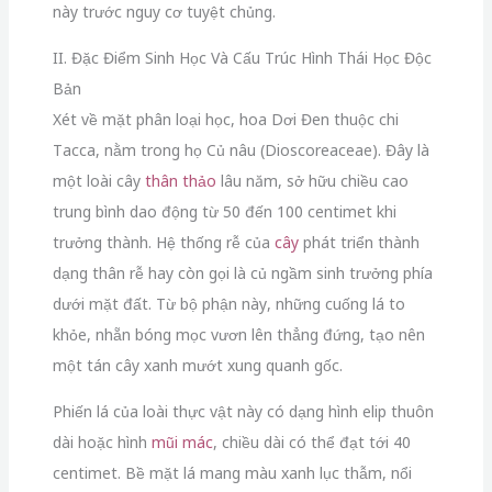
này trước nguy cơ tuyệt chủng.
II. Đặc Điểm Sinh Học Và Cấu Trúc Hình Thái Học Độc
Bản
Xét về mặt phân loại học,
hoa Dơi Đen thuộc chi
Tacca,
nằm trong họ Củ nâu (Dioscoreaceae).
Đây là
một loài cây
thân thảo
lâu năm,
sở hữu chiều cao
trung bình dao động từ 50 đến 100 centimet khi
trưởng thành.
Hệ thống rễ của
cây
phát triển thành
dạng thân rễ hay còn gọi là củ ngầm sinh trưởng phía
dưới mặt đất.
Từ bộ phận này,
những cuống lá to
khỏe,
nhẵn bóng mọc vươn lên thẳng đứng,
tạo nên
một tán cây xanh mướt xung quanh gốc.
Phiến lá của loài thực vật này có dạng hình elip thuôn
dài hoặc hình
mũi mác
,
chiều dài có thể đạt tới 40
centimet.
Bề mặt lá mang màu xanh lục thẫm,
nổi