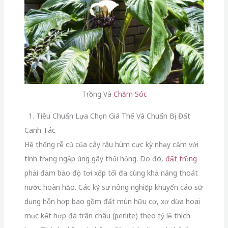
Trồng Và
Chăm Sóc
1. Tiêu Chuẩn Lựa Chọn Giá Thể Và Chuẩn Bị Đất
Canh Tác
Hệ thống rễ củ của cây râu hùm cực kỳ nhạy cảm với
tình trạng ngập úng gây thối hỏng. Do đó,
đất trồng
phải đảm bảo độ tơi xốp tối đa cùng khả năng thoát
nước hoàn hảo. Các kỹ sư nông nghiệp khuyến cáo sử
dụng hỗn hợp bao gồm đất mùn hữu cơ, xơ dừa hoai
mục kết hợp đá trân châu (perlite) theo tỷ lệ thích