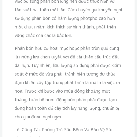
việc bổ sung phân bón lỏng nên được thực hiện với
tần suất hai tuần một lần. Các chuyên gia khuyến nghị
sử dụng phân bón có hàm lượng photpho cao hơn
một chút nhằm kích thích sự hình thành, phát triển
vững chắc của các lá bắc lớn.
Phân bón hữu cơ hoai mục hoặc phân trùn quế cũng
là những lựa chọn tuyệt vời để cải thiện cấu trúc đất
dài hạn. Tuy nhiên, liều lượng sử dụng phải được kiểm
soát ở mức độ vừa phải, tránh hiện tượng dư thừa
đạm khiến cây tập trung phát triển lá mà lơ là việc ra
hoa. Trước khi bước vào mùa đông khoảng một
tháng, toàn bộ hoạt động bón phân phải được tạm
dừng hoàn toàn để cây tích lũy năng lượng, chuẩn bị
cho giai đoạn nghỉ ngơi.
6. Công Tác Phòng Trừ Sâu Bệnh Và Bảo Vệ Sức