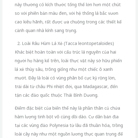
này thường có kích thước tổng thể lớn hơn một chút
so với phiên bản màu đen,
với hệ thống lá bắc vươn
cao kiêu hãnh,
rất được ưa chuộng trong các thiết kế
cảnh quan nhà kính sang trọng.
2. Loài Râu Hùm Lá Xẻ (Tacca leontopetaloides)
Khác biệt hoàn toàn với cấu trúc lá nguyên của hai
người họ hàng kể trên,
loài thực vật này sở hữu phiến
lá xẻ thùy sâu,
trông giống như một chiếc ô xanh
mướt.
Đây là loài có vùng phân bố cực kỳ rộng lớn,
trải dài từ châu Phi nhiệt đới,
qua Madagascar,
đến
tận các đảo quốc thuộc Thái Bình Dương.
Điểm đặc biệt của biến thể này là phần thân củ chứa
hàm lượng tinh bột vô cùng dồi dào.
Cư dân bản địa
tại các vùng đảo Polynesia từ lâu đã thuần hóa,
trồng
loài cây này như một nguồn lương thực quan trọng để