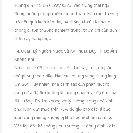
xuống dưới 15 độ C, cây sẽ rơi vào trạng thái ngủ
đông, ngừng tăng trưởng hoàn toàn. Nếu môi trường
trở nên quá lạnh kéo dài, hệ thống rễ củ sẽ nhanh
chóng bị tổn thương nghiêm trọng, thậm chí dẫn đến
chết cây hàng loạt.
4. Quản Lý Nguồn Nước Và Kỹ Thuật Duy Trì Độ Ẩm
Không Khí
Nhu cầu về độ ẩm của loài địa lan này là cực kỳ lớn,
mô phỏng theo điều kiện của những vùng thung lũng
ẩm ướt. Tuy nhiên, nhà canh tác cần phân biệt rõ
ràng giữa độ ẩm không khí xung quanh và độ ẩm của
đất trồng. Độ ẩm không khí lý tưởng trong nhà kính
phải luôn đạt mức trên 70% để giữ cho các lá bắc
luôn căng mọng, không bị khô héo ở phần rìa mép.
Việc lắp đặt hệ thống phun sương tự động định kỳ là