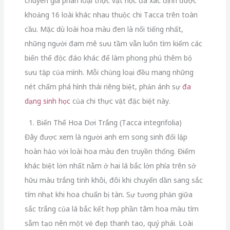
chuyên gia phân loại thực vật học đã xác định được
khoảng 16 loài khác nhau thuộc chi Tacca trên toàn
cầu.
Mặc dù loài hoa màu đen là nổi tiếng nhất,
những người đam mê sưu tầm vẫn luôn tìm kiếm các
biến thể độc đáo khác để làm phong phú thêm bộ
sưu tập của mình.
Mỗi chủng loại đều mang những
nét chấm phá hình thái riêng biệt,
phản ánh sự
đa
dạng sinh học
của chi thực vật đặc biệt này.
1. Biến Thể Hoa Dơi Trắng (Tacca integrifolia)
Đây được xem là người anh em song sinh đối lập
hoàn hảo với loài hoa màu đen truyền thống.
Điểm
khác biệt lớn nhất nằm ở hai lá bắc lớn phía trên sở
hữu màu trắng tinh khôi,
đôi khi chuyển dần sang sắc
tím nhạt khi hoa chuẩn bị tàn.
Sự tương phản giữa
sắc trắng của lá bắc kết hợp phần tâm hoa màu tím
sẫm tạo nên một vẻ đẹp thanh tao,
quý phái.
Loài