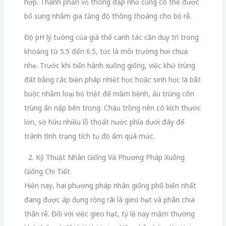
hợp. Thành phần vỏ thông đập nhỏ cũng có thể được
bổ sung nhằm gia tăng độ thông thoáng cho bộ rễ.
Độ pH lý tưởng của giá thể canh tác cần duy trì trong
khoảng từ 5.5 đến 6.5, tức là môi trường hơi chua
nhẹ. Trước khi tiến hành xuống giống, việc khử trùng
đất bằng các biện pháp nhiệt học hoặc sinh học là bắt
buộc nhằm loại bỏ triệt để mầm bệnh, ấu trùng côn
trùng ẩn nấp bên trong. Chậu trồng nên có kích thước
lớn, sở hữu nhiều lỗ thoát nước phía dưới đáy để
tránh tình trạng tích tụ độ ẩm quá mức.
2. Kỹ Thuật Nhân Giống Và Phương Pháp Xuống
Giống Chi Tiết
Hiện nay, hai phương pháp nhân giống phổ biến nhất
đang được áp dụng rộng rãi là gieo hạt và phân chia
thân rễ. Đối với việc gieo hạt, tỷ lệ nảy mầm thường