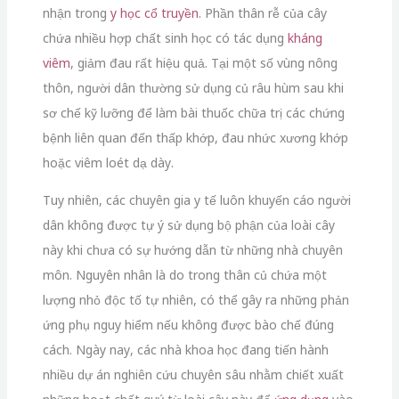
nhận trong
y học cổ truyền
.
Phần thân rễ của cây
chứa nhiều hợp chất sinh học có tác dụng
kháng
viêm
,
giảm đau rất hiệu quả.
Tại một số vùng nông
thôn,
người dân thường sử dụng củ râu hùm sau khi
sơ chế kỹ lưỡng để làm bài thuốc chữa trị các chứng
bệnh liên quan đến thấp khớp,
đau nhức xương khớp
hoặc viêm loét dạ dày.
Tuy nhiên,
các chuyên gia y tế luôn khuyến cáo người
dân không được tự ý sử dụng bộ phận của loài cây
này khi chưa có sự hướng dẫn từ những nhà chuyên
môn.
Nguyên nhân là do trong thân củ chứa một
lượng nhỏ độc tố tự nhiên,
có thể gây ra những phản
ứng phụ nguy hiểm nếu không được bào chế đúng
cách.
Ngày nay,
các nhà khoa học đang tiến hành
nhiều dự án nghiên cứu chuyên sâu nhằm chiết xuất