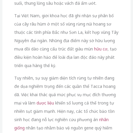
suối,
thung lũng sâu hoặc vách đá ẩm ướt.
Tại Việt Nam,
giới khoa học đã ghi nhận sự phân bố
của cây râu hùm ở một số vùng rừng núi hoang sơ
thuộc các tỉnh phía Bắc như Sơn La,
kết hợp vùng Tây
Nguyên đại ngàn.
Những địa điểm này sở hữu lượng
mưa dồi dào cùng cấu trúc đất giàu mùn
hữu cơ
,
tạo
điều kiện hoàn hảo để loài địa lan độc đáo này phát
triển qua hàng thế kỷ.
Tuy nhiên,
sự suy giảm diện tích rừng tự nhiên đang
đe dọa nghiêm trọng đến các quần thể Tacca hoang
dã.
Việc khai thác quá mức phục vụ mục đích thương
mại và làm
dược liệu
khiến số lượng cá thể trong tự
nhiên sụt giảm mạnh.
Hiện nay,
các tổ chức bảo tồn
sinh học đang nỗ lực nghiên cứu phương án
nhân
giống
nhân tạo nhằm bảo vệ nguồn gene quý hiếm