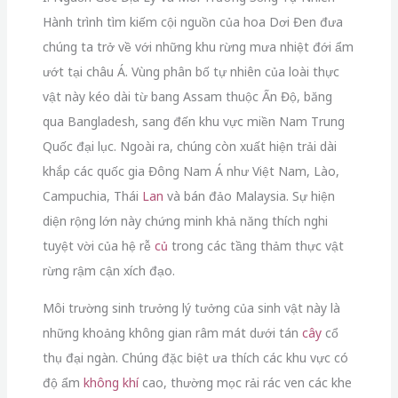
Hành trình tìm kiếm cội nguồn của hoa Dơi Đen đưa
chúng ta trở về với những khu rừng mưa nhiệt đới ẩm
ướt tại châu Á.
Vùng phân bố tự nhiên của loài thực
vật này kéo dài từ bang Assam thuộc Ấn Độ,
băng
qua Bangladesh,
sang đến khu vực miền Nam Trung
Quốc đại lục.
Ngoài ra,
chúng còn xuất hiện trải dài
khắp các quốc gia Đông Nam Á như Việt Nam,
Lào,
Campuchia,
Thái
Lan
và bán đảo Malaysia.
Sự hiện
diện rộng lớn này chứng minh khả năng thích nghi
tuyệt vời của hệ rễ
củ
trong các tầng thảm thực vật
rừng rậm cận xích đạo.
Môi trường sinh trưởng lý tưởng của sinh vật này là
những khoảng không gian râm mát dưới tán
cây
cổ
thụ đại ngàn.
Chúng đặc biệt ưa thích các khu vực có
độ ẩm
không khí
cao,
thường mọc rải rác ven các khe