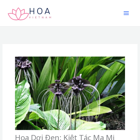
Nhảy
tới
nội
dung
Hoa Dơi Đen: Kiệt Tác Ma Mị