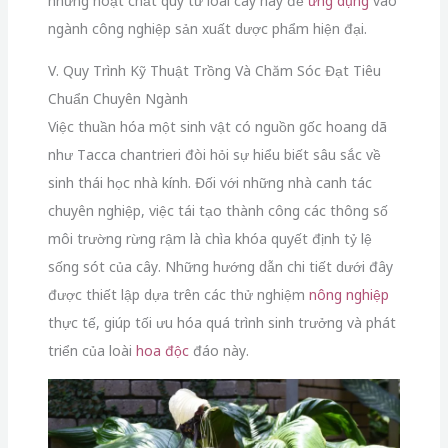
những hoạt chất quý từ loài cây này để
ứng dụng
vào
ngành công nghiệp sản xuất dược phẩm hiện đại.
V. Quy Trình Kỹ Thuật Trồng Và Chăm Sóc Đạt Tiêu
Chuẩn Chuyên Ngành
Việc thuần hóa một sinh vật có nguồn gốc hoang dã
như Tacca chantrieri đòi hỏi sự hiểu biết sâu sắc về
sinh thái học nhà kính. Đối với những nhà canh tác
chuyên nghiệp, việc tái tạo thành công các thông số
môi trường rừng rậm là chìa khóa quyết định tỷ lệ
sống sót của cây. Những hướng dẫn chi tiết dưới đây
được thiết lập dựa trên các thử nghiệm
nông nghiệp
thực tế, giúp tối ưu hóa quá trình sinh trưởng và phát
triển của loài
hoa độc
đáo này.