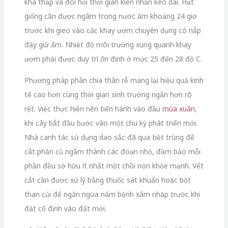
khá thấp và đòi hỏi thời gian kiên nhẫn kéo dài. Hạt
giống cần được ngâm trong nước ấm khoảng 24 giờ
trước khi gieo vào các khay ươm chuyên dụng có nắp
đậy giữ ẩm. Nhiệt độ môi trường xung quanh khay
ươm phải được duy trì ổn định ở mức 25 đến 28 độ C.
Phương pháp phân chia thân rễ mang lại hiệu quả kinh
tế cao hơn cùng thời gian sinh trưởng ngắn hơn rõ
rệt. Việc thực hiện nên tiến hành vào đầu
mùa xuân
,
khi cây bắt đầu bước vào một chu kỳ phát triển mới.
Nhà canh tác sử dụng dao sắc đã qua tiệt trùng để
cắt phần củ ngầm thành các đoạn nhỏ, đảm bảo mỗi
phần đều sở hữu ít nhất một chồi non khỏe mạnh. Vết
cắt cần được xử lý bằng thuốc sát khuẩn hoặc bột
than củi để ngăn ngừa nấm bệnh xâm nhập trước khi
đặt cố định vào đất mới.