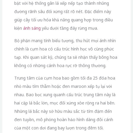
bật với hệ thống gân lá xếp nếp tạo thành những
đường rãnh sâu đối xứng rất rõ nét.
Đặc điểm này
giúp cây tối ưu hóa khả năng quang hợp trong điều
kiện
ánh sáng
yếu dưới tầng đáy rừng mưa.
Bộ phận mang tính biểu tượng,
thu hút mọi ánh nhìn
chính là cụm hoa có cấu trúc hình học vô cùng phức
tạp.
Khi quan sát kỹ,
chúng ta sẽ nhận thấy bông hoa
không có những cánh hoa rực rỡ thông thường.
Trung tâm của cụm hoa bao gồm tối đa 25 đóa hoa
nhỏ màu tím thẫm hoặc đen maroon xếp tụ lại với
nhau.
Bao bọc xung quanh cấu trúc trung tâm này là
hai cặp lá bắc lớn,
mọc đối xứng xòe rộng ra hai bên.
Những lá bắc này sở hữu màu sắc từ tím đậm đến
đen tuyền,
mô phỏng hoàn hảo hình dáng đôi cánh
của một con dơi đang bay lượn trong đêm tối.