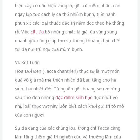
hiện cây có dấu hiệu vàng lá, gốc củ mềm nhũn, cần
ngay lập tức cách ly cá thể nhiễm bệnh, tiến hành
phun xịt các loại thuốc đặc trị nấm dọc theo hệ thống
rễ. Việc
cắt tỉa
bỏ những chiếc lá già, úa vàng xung
quanh gốc cũng giúp tạo sự thông thoáng, hạn chế
tối đa nơi trú ngụ của mầm bệnh.
VI. Kết Luận
Hoa Dơi Đen (Tacca chantrieri) thực sự là một món
quà vô giá mà mẹ thiên nhiên đã ban tặng cho hệ
sinh thái nhiệt đới.
Từ nguồn gốc hoang sơ nơi rừng
sâu cho đến những
đặc điểm sinh học
độc nhất vô
nhị,
loài thực vật này luôn biết cách khơi gợi trí tò mò
của con người.
Sự đa dạng của các chủng loại trong chi Tacca càng
làm tăng thêm giá trị nghiên cứu và thưởng lãm của