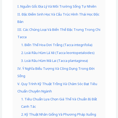
I. Nguồn Gốc Địa Lý Và Môi Trường Sống Tự Nhiên
II. Đặc Điểm Sinh Học Và Cấu Trúc Hình Thái Học Độc
Bản
III. Các Chủng Loại Và Biến Thể Đặc Trưng Trong Chi
Tacca
1. Biến Thể Hoa Dơi Trắng (Tacca integrifolia)
2. Loài Râu Hùm Lá Xẻ (Tacca leontopetaloides)
3. Loài Râu Hùm Mã Lai (Tacca plantaginea)
IV. Ý Nghĩa Biểu Tượng Và Công Dụng Trong Đời
Sống
V. Quy Trình Kỹ Thuật Trồng Và Chăm Sóc Đạt Tiêu
Chuẩn Chuyên Ngành
1. Tiêu Chuẩn Lựa Chọn Giá Thể Và Chuẩn Bị Đất
Canh Tác
2. Kỹ Thuật Nhân Giống Và Phương Pháp Xuống