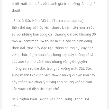
chiết xuất tinh bột,
bên cạnh giá trị thưởng lãm nghệ
thuật.
3. Loài Râu Hùm Mã Lai (Tacca plantaginea)
Biến thể này sở hữu kích thước khiêm tốn hơn nhiều
so với những loài cùng chi,
thường chỉ cao khoảng 30
đến 40 centimet.
Hệ thống lá của cây có hình dáng
thon dài,
mọc dày đặc tạo thành những
bụi
cây nhỏ
vững chắc.
Cụm hoa của chủng loại này không có lá
bắc xòe to như cánh dơi,
nhưng vẫn giữ nguyên
những sợi râu dài đặc trưng rủ xuống mặt đất.
Sức
sống mãnh liệt cùng kích thước nhỏ gọn biến loài cây
này thành lựa chọn lý tưởng cho những không gian
sân vườn có diện tích hạn chế.
IV. Ý Nghĩa Biểu Tượng Và Công Dụng Trong Đời
Sống