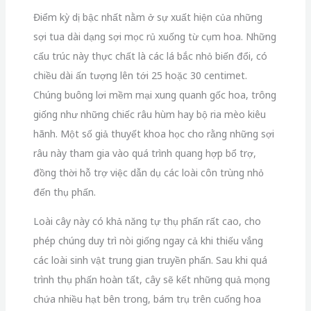
Điểm kỳ dị bậc nhất nằm ở sự xuất hiện của những
sợi tua dài dạng sợi mọc rủ xuống từ cụm hoa.
Những
cấu trúc này thực chất là các lá bắc nhỏ biến đổi,
có
chiều dài ấn tượng lên tới 25 hoặc 30 centimet.
Chúng buông lơi mềm mại xung quanh gốc hoa,
trông
giống như những chiếc râu hùm hay bộ ria mèo kiêu
hãnh.
Một số giả thuyết khoa học cho rằng những sợi
râu này tham gia vào quá trình quang hợp bổ trợ,
đồng thời hỗ trợ việc dẫn dụ các loài côn trùng nhỏ
đến thụ phấn.
Loài cây này có khả năng tự thụ phấn rất cao,
cho
phép chúng duy trì nòi giống ngay cả khi thiếu vắng
các loài sinh vật trung gian truyền phấn.
Sau khi quá
trình thụ phấn hoàn tất,
cây sẽ kết những quả mọng
chứa nhiều hạt bên trong,
bám trụ trên cuống hoa