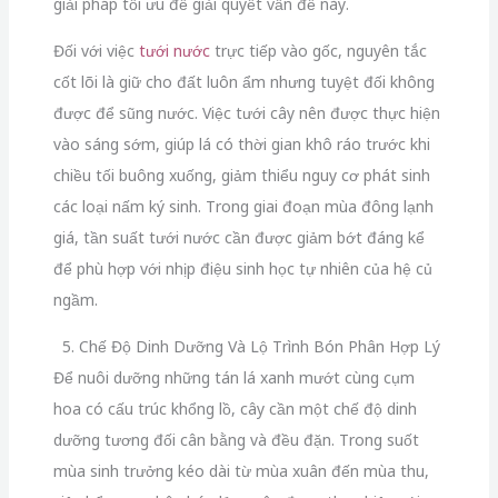
giải pháp tối ưu để giải quyết vấn đề này.
Đối với việc
tưới nước
trực tiếp vào gốc, nguyên tắc
cốt lõi là giữ cho đất luôn ẩm nhưng tuyệt đối không
được để sũng nước. Việc tưới cây nên được thực hiện
vào sáng sớm, giúp lá có thời gian khô ráo trước khi
chiều tối buông xuống, giảm thiểu nguy cơ phát sinh
các loại nấm ký sinh. Trong giai đoạn mùa đông lạnh
giá, tần suất tưới nước cần được giảm bớt đáng kể
để phù hợp với nhịp điệu sinh học tự nhiên của hệ củ
ngầm.
5. Chế Độ Dinh Dưỡng Và Lộ Trình Bón Phân Hợp Lý
Để nuôi dưỡng những tán lá xanh mướt cùng cụm
hoa có cấu trúc khổng lồ, cây cần một chế độ dinh
dưỡng tương đối cân bằng và đều đặn. Trong suốt
mùa sinh trưởng kéo dài từ mùa xuân đến mùa thu,