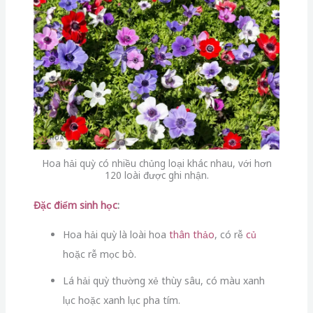
Hoa hải quỳ có nhiều chủng loại khác nhau, với hơn
120 loài được ghi nhận.
Đặc điểm sinh học
:
Hoa hải quỳ là loài hoa
thân thảo
, có rễ
củ
hoặc rễ mọc bò.
Lá hải quỳ thường xẻ thùy sâu, có màu xanh
lục hoặc xanh lục pha tím.