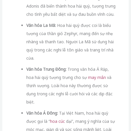
Adonis đã biến thành hoa hải quỳ, tượng trưng
cho tình yêu bất diệt và sự đau buồn vĩnh cửu.
Văn hóa La Mã:
Hoa hải quỳ được coi là biểu
tượng của thần gió Zephyr, mang đến sự nhẹ
nhàng và thanh tao. Người La Mã sử dụng hải
quỳ trong các nghi lễ tôn giáo và trang trí nhà
cửa.
Văn hóa Trung Đông:
Trong văn hóa Ả Rập,
hoa hải quỳ tượng trưng cho sự
may mắn
và
thịnh vượng. Loài hoa này thường được sử
dụng trong các nghi lễ cưới hỏi và các dịp đặc
biệt.
Văn hóa Á Đông:
Tại Việt Nam, hoa hải quỳ
được gọi là “
hoa cúc
dại”, mang ý nghĩa của sự
mộc mạc, giản dị và sức sống mãnh liệt. Loài