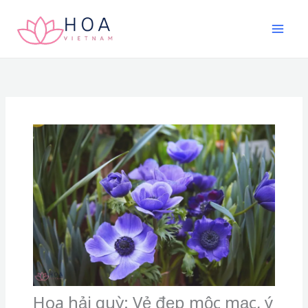
Nhảy
tới
nội
dung
Hoa hải quỳ: Vẻ đẹp mộc mạc, ý