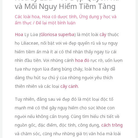
và Mối Nguy Hiểm Tiềm Tàng
Các loài hoa
,
Hoa có dược tính
,
Ứng dụng y học và
ẩm thực
/
Để lại một bình luận
Hoa
Ly Lửa (
Gloriosa superba
) là một loài
cây
thuộc
họ Liliaceae, nổi bật với vẻ đẹp quyến rũ và sự nguy
hiểm tiềm ẩn mà ít ai có thể nhận thấy ngay từ cái
nhìn đầu tiên. Với những cánh
hoa đỏ
rực rỡ, uốn lượn
tựa như ngọn lửa đang bùng cháy, loài hoa này dễ
dàng thu hút sự chú ý của những người yêu thích
thiên nhiên và các loại
cây cảnh
.
Tuy nhiên, đằng sau vẻ đẹp đó là một loại độc tố
mạnh mẽ có thể gây nguy hiểm cho sức khỏe con
người nếu không cẩn trọng. Cùng tìm hiểu chi tiết về
nguồn gốc, đặc điểm, độc tính, công dụng,
cách trồng
và chăm sóc, cũng như những giá trị văn hóa mà loài