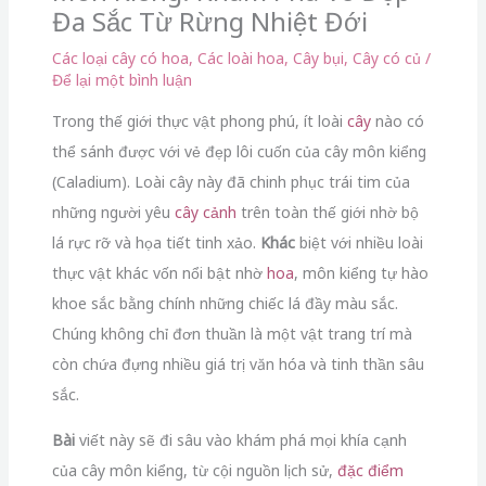
Đa Sắc Từ Rừng Nhiệt Đới
Các loại cây có hoa
,
Các loài hoa
,
Cây bụi
,
Cây có củ
/
Để lại một bình luận
Trong thế giới thực vật phong phú, ít loài
cây
nào có
thể sánh được với vẻ đẹp lôi cuốn của cây môn kiểng
(Caladium). Loài cây này đã chinh phục trái tim của
những người yêu
cây cảnh
trên toàn thế giới nhờ bộ
lá rực rỡ và họa tiết tinh xảo.
Khác
biệt với nhiều loài
thực vật khác vốn nổi bật nhờ
hoa
, môn kiểng tự hào
khoe sắc bằng chính những chiếc lá đầy màu sắc.
Chúng không chỉ đơn thuần là một vật trang trí mà
còn chứa đựng nhiều giá trị văn hóa và tinh thần sâu
sắc.
Bài
viết này sẽ đi sâu vào khám phá mọi khía cạnh
của cây môn kiểng, từ cội nguồn lịch sử,
đặc điểm