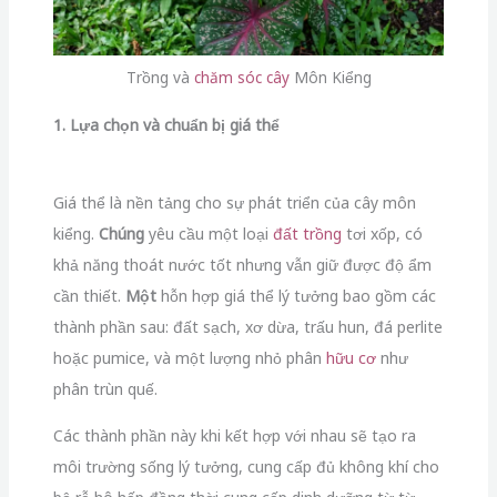
Trồng và
chăm sóc cây
Môn Kiểng
1. Lựa chọn và chuẩn bị giá thể
Giá thể là nền tảng cho sự phát triển của cây môn
kiểng.
Chúng
yêu cầu một loại
đất trồng
tơi xốp, có
khả năng thoát nước tốt nhưng vẫn giữ được độ ẩm
cần thiết.
Một
hỗn hợp giá thể lý tưởng bao gồm các
thành phần sau: đất sạch, xơ dừa, trấu hun, đá perlite
hoặc pumice, và một lượng nhỏ phân
hữu cơ
như
phân trùn quế.
Các thành phần này khi kết hợp với nhau sẽ tạo ra
môi trường sống lý tưởng, cung cấp đủ không khí cho