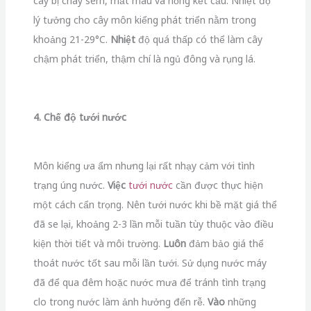
cây bị cháy sém, mất màu và hỏng kết cấu. Nhiệt độ
lý tưởng cho cây môn kiểng phát triển nằm trong
khoảng 21-29°C.
Nhiệt
độ quá thấp có thể làm cây
chậm phát triển, thậm chí là ngủ đông và rụng lá.
4. Chế độ tưới nước
Môn kiểng ưa ẩm nhưng lại rất nhạy cảm với tình
trạng úng nước.
Việc
tưới nước
cần được thực hiện
một cách cẩn trọng. Nên tưới nước khi bề mặt giá thể
đã se lại, khoảng 2-3 lần mỗi tuần tùy thuộc vào điều
kiện thời tiết và môi trường.
Luôn
đảm bảo giá thể
thoát nước tốt sau mỗi lần tưới. Sử dụng nước máy
đã để qua đêm hoặc nước mưa để tránh tình trạng
clo trong nước làm ảnh hưởng đến rễ.
Vào
những