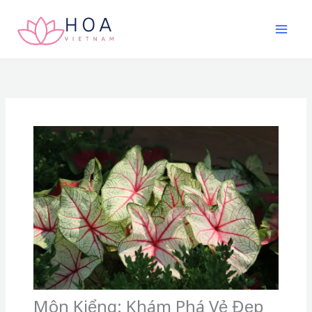
Nhảy
tới
nội
dung
Môn Kiểng: Khám Phá Vẻ Đẹp