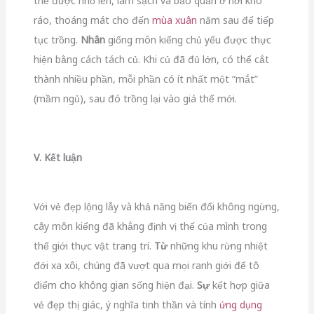
thể được nhổ lên, làm sạch và bảo quản ở nơi khô
ráo, thoáng mát cho đến
mùa xuân
năm sau để tiếp
tục trồng.
Nhân
giống môn kiểng chủ yếu được thực
hiện bằng cách tách củ. Khi củ đã đủ lớn, có thể cắt
thành nhiều phần, mỗi phần có ít nhất một “mắt”
(mầm ngủ), sau đó trồng lại vào giá thể mới.
V. Kết luận
Với vẻ đẹp lộng lẫy và khả năng biến đổi không ngừng,
cây môn kiểng đã khẳng định vị thế của mình trong
thế giới thực vật trang trí.
Từ
những khu rừng nhiệt
đới xa xôi, chúng đã vượt qua mọi ranh giới để tô
điểm cho không gian sống hiện đại.
Sự
kết hợp giữa
vẻ đẹp thị giác, ý nghĩa tinh thần và tính
ứng dụng