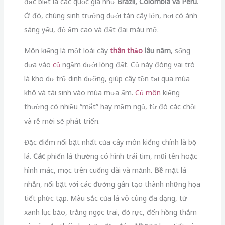
đặc biệt là các quốc gia như
Brazil, Colombia và Peru
.
Ở đó, chúng sinh trưởng dưới tán cây lớn, nơi có ánh
sáng yếu, độ ẩm cao và đất đai màu mỡ.
Môn kiểng là một loài cây
thân thảo
lâu năm
, sống
dựa vào
củ
ngầm dưới lòng đất. Củ này đóng vai trò
là kho dự trữ dinh dưỡng, giúp cây tồn tại qua mùa
khô và tái sinh vào mùa mưa ẩm.
Củ môn
kiểng
thường có nhiều “mắt” hay mầm ngủ, từ đó các chồi
và rễ mới sẽ phát triển.
Đặc điểm nổi bật nhất của cây môn kiểng chính là bộ
lá.
Các
phiến lá thường có hình trái tim, mũi tên hoặc
hình mác, mọc trên cuống dài và mảnh.
Bề
mặt lá
nhẵn, nổi bật với các đường gân tạo thành những họa
tiết phức tạp. Màu sắc của lá vô cùng đa dạng, từ
xanh lục bảo, trắng ngọc trai, đỏ rực, đến hồng thắm