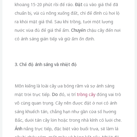
khoảng 15-20 phút rồi để ráo.
Đặt
củ vào giá thể đã
chuẩn bị, vùi củ nông xuống đất, chỉ để đỉnh củ hơi lộ
ra khỏi mặt giá thể. Sau khi trồng, tưới một lượng
nước vừa đủ để giá thể ẩm.
Chuyển
chậu cây đến nơi
có ánh sáng gián tiếp và giữ ẩm ổn định.
3. Chế độ ánh sáng và nhiệt độ
Môn kiểng là loài cây ưa bóng râm và sợ ánh sáng
mặt trời trực tiếp.
Do
đó, vị trí
trồng cây
đóng vai trò
vô cùng quan trọng. Cây nên được đặt ở nơi có ánh
sáng khuếch tán, chẳng hạn như gần cửa sổ hướng
Bắc, dưới tán cây lớn hoặc trong nhà kính có lưới che.
Ánh
nắng trực tiếp, đặc biệt vào buổi trưa, sẽ làm lá