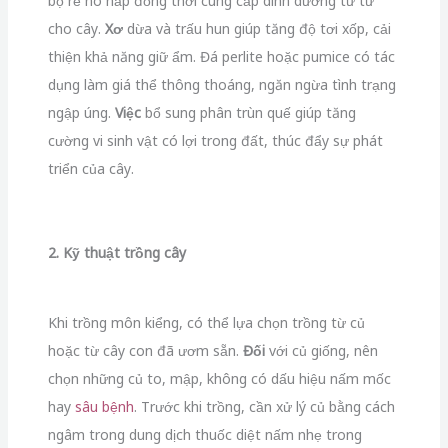
bộ rễ hô hấp đồng thời cung cấp dinh dưỡng từ từ
cho cây.
Xơ
dừa và trấu hun giúp tăng độ tơi xốp, cải
thiện khả năng giữ ẩm. Đá perlite hoặc pumice có tác
dụng làm giá thể thông thoáng, ngăn ngừa tình trạng
ngập úng.
Việc
bổ sung phân trùn quế giúp tăng
cường vi sinh vật có lợi trong đất, thúc đẩy sự phát
triển của cây.
2. Kỹ thuật trồng cây
Khi trồng môn kiểng, có thể lựa chọn trồng từ củ
hoặc từ cây con đã ươm sẵn.
Đối
với củ giống, nên
chọn những củ to, mập, không có dấu hiệu nấm mốc
hay
sâu bệnh
. Trước khi trồng, cần xử lý củ bằng cách
ngâm trong dung dịch thuốc diệt nấm nhẹ trong