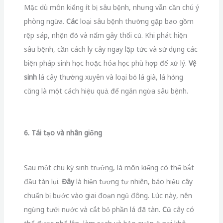
Mặc dù môn kiểng ít bị sâu bệnh, nhưng vẫn cần chú ý
phòng ngừa.
Các
loại sâu bệnh thường gặp bao gồm
rệp sáp, nhện đỏ và nấm gây thối củ. Khi phát hiện
sâu bệnh, cần cách ly cây ngay lập tức và sử dụng các
biện pháp sinh học hoặc hóa học phù hợp để xử lý.
Vệ
sinh
lá cây thường xuyên và loại bỏ lá già, lá hỏng
cũng là một cách hiệu quả để ngăn ngừa sâu bệnh.
6. Tái tạo và nhân giống
Sau một chu kỳ sinh trưởng, lá môn kiểng có thể bắt
đầu tàn lụi.
Đây
là hiện tượng tự nhiên, báo hiệu cây
chuẩn bị bước vào giai đoạn ngủ đông. Lúc này, nên
ngừng tưới nước và cắt bỏ phần lá đã tàn.
Củ
cây có