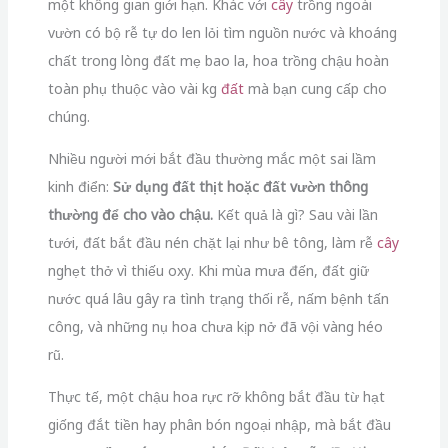
một không gian giới hạn. Khác với
cây
trồng ngoài
vườn có bộ rễ tự do len lỏi tìm nguồn nước và khoáng
chất trong lòng đất mẹ bao la, hoa trồng chậu hoàn
toàn phụ thuộc vào vài kg
đất
mà bạn cung cấp cho
chúng.
Nhiều người mới bắt đầu thường mắc một sai lầm
kinh điển:
Sử dụng đất thịt hoặc đất vườn thông
thường để cho vào chậu.
Kết quả là gì? Sau vài lần
tưới, đất bắt đầu nén chặt lại như bê tông, làm rễ
cây
nghẹt thở vì thiếu oxy. Khi mùa mưa đến, đất giữ
nước quá lâu gây ra tình trạng thối rễ, nấm bệnh tấn
công, và những nụ hoa chưa kịp nở đã vội vàng héo
rũ.
Thực tế, một chậu hoa rực rỡ không bắt đầu từ hạt
giống đắt tiền hay phân bón ngoại nhập, mà bắt đầu