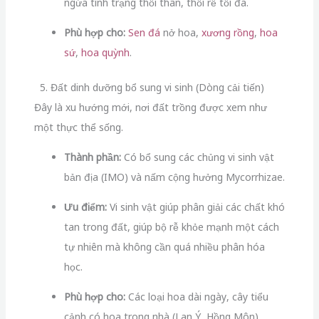
ngừa tình trạng thối thân, thối rễ tối đa.
Phù hợp cho:
Sen đá
nở hoa,
xương rồng
,
hoa
sứ
,
hoa quỳnh
.
5. Đất dinh dưỡng bổ sung vi sinh (Dòng cải tiến)
Đây là xu hướng mới, nơi đất trồng được xem như
một thực thể sống.
Thành phần:
Có bổ sung các chủng vi sinh vật
bản địa (IMO) và nấm cộng hưởng Mycorrhizae.
Ưu điểm:
Vi sinh vật giúp phân giải các chất khó
tan trong đất, giúp bộ rễ khỏe mạnh một cách
tự nhiên mà không cần quá nhiều phân hóa
học.
Phù hợp cho:
Các loại hoa dài ngày, cây tiểu
cảnh có hoa trong nhà (Lan Ý, Hồng Môn).