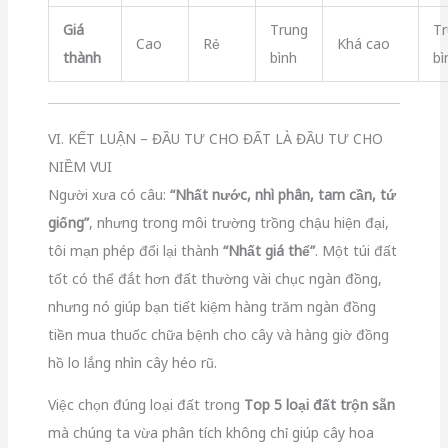
Giá
Trung
Tr
Cao
Rẻ
Khá cao
thành
bình
bì
VI. KẾT LUẬN – ĐẦU TƯ CHO ĐẤT LÀ ĐẦU TƯ CHO
NIỀM VUI
Người xưa có câu:
“Nhất nước, nhì phân, tam cần, tứ
giống”
, nhưng trong môi trường trồng chậu hiện đại,
tôi mạn phép đổi lại thành
“Nhất giá thể”
. Một túi đất
tốt có thể đắt hơn đất thường vài chục ngàn đồng,
nhưng nó giúp bạn tiết kiệm hàng trăm ngàn đồng
tiền mua thuốc chữa bệnh cho cây và hàng giờ đồng
hồ lo lắng nhìn cây héo rũ.
Việc chọn đúng loại đất trong
Top 5 loại đất trộn sẵn
mà chúng ta vừa phân tích không chỉ giúp cây hoa