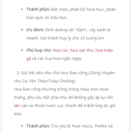
Thành phần:
Đất mùn, phân bò hoai mục, phân
trùn quế, vỏ trấu hun.
Ưu điểm:
Dinh dưỡng rất “đậm”, cây xanh lá
nhanh. Giá thành hợp lý cho số lượng lớn.
Phù hợp cho:
Hoa cúc
,
hoa vạn thọ
,
hoa mào
gà
và các loại hoa ngắn ngày.
3. Giá thể siêu nhẹ cho hoa Ban công (Dòng chuyên
cho Dạ Yến Thảo/Triệu Chuông)
Hoa ban công thường trồng trong chậu treo hoặc
máng, yêu cầu đất phải nhẹ để không gây áp lực lên
lan
can và thoát nước cực nhanh để tránh úng do gió
bão.
Thành phần:
Chủ yếu là Peat moss, Perlite và