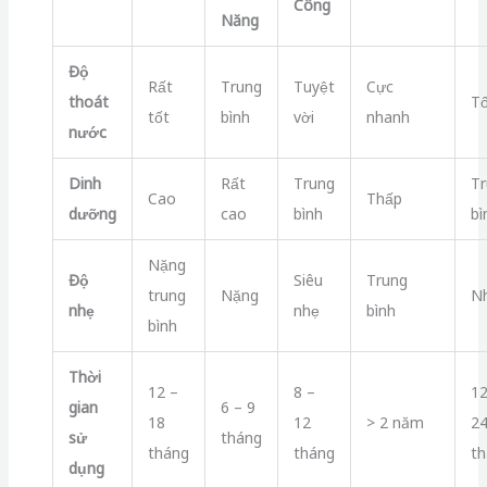
Công
Năng
Độ
Rất
Trung
Tuyệt
Cực
thoát
Tố
tốt
bình
vời
nhanh
nước
Dinh
Rất
Trung
Tr
Cao
Thấp
dưỡng
cao
bình
b
Nặng
Độ
Siêu
Trung
trung
Nặng
N
nhẹ
nhẹ
bình
bình
Thời
12 –
8 –
12
gian
6 – 9
18
12
> 2 năm
2
sử
tháng
tháng
tháng
th
dụng