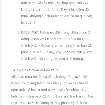
đặn nhưng lá cây nhỏ dần, hoa nhạt màu và
không ra thêm mầm mới. Đây là lúc nồng độ
muối khoáng dư thừa trong đất cũ đã quá cao,
làm bó rễ.
Đất bị “lún”:
Nếu mực đất trong chậu bị vơi đi
đáng kể (so với lúc mới trồng), đó là do các
thành phần hữu cơ như mùn dừa, than bùn đã
phân hủy hết. Lúc này, chậu hoa chỉ còn lại các
thành phần vô cơ nghèo nàn dinh dưỡng.
4. Mẹo bảo quản đất dư thừa
Nếu bạn mua túi lớn và dùng không hết, tuyệt đối
không để miệng túi hở. Vi sinh vật có lợi sẽ chết và
nấm mốc có hại từ môi trường sẽ xâm nhập. Hãy
buộc kín miệng bao, để ở nơi khô ráo, tránh ánh nắng
trực tiếp. Trước khi dùng lại, hãy phun một ít nước