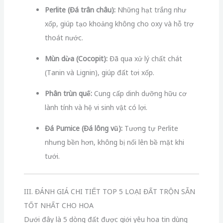
Perlite (Đá trân châu):
Những hạt trắng như
xốp, giúp tạo khoảng không cho oxy và hỗ trợ
thoát nước.
Mùn dừa (Cocopit):
Đã qua xử lý chất chát
(Tanin và Lignin), giúp đất tơi xốp.
Phân trùn quế:
Cung cấp dinh dưỡng hữu cơ
lành tính và hệ vi sinh vật có lợi.
Đá Pumice (Đá lông vũ):
Tương tự Perlite
nhưng bền hơn, không bị nổi lên bề mặt khi
tưới.
III. ĐÁNH GIÁ CHI TIẾT TOP 5 LOẠI ĐẤT TRỘN SẴN
TỐT NHẤT CHO HOA
Dưới đây là 5 dòng đất được giới yêu hoa tin dùng