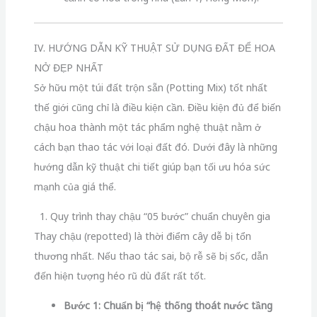
IV. HƯỚNG DẪN KỸ THUẬT SỬ DỤNG ĐẤT ĐỂ HOA
NỞ ĐẸP NHẤT
Sở hữu một túi đất trộn sẵn (Potting Mix) tốt nhất
thế giới cũng chỉ là điều kiện cần. Điều kiện đủ để biến
chậu hoa thành một tác phẩm nghệ thuật nằm ở
cách bạn thao tác với loại đất đó. Dưới đây là những
hướng dẫn kỹ thuật chi tiết giúp bạn tối ưu hóa sức
mạnh của giá thể.
1. Quy trình thay chậu “05 bước” chuẩn chuyên gia
Thay chậu (repotted) là thời điểm cây dễ bị tổn
thương nhất. Nếu thao tác sai, bộ rễ sẽ bị sốc, dẫn
đến hiện tượng héo rũ dù đất rất tốt.
Bước 1: Chuẩn bị “hệ thống thoát nước tầng