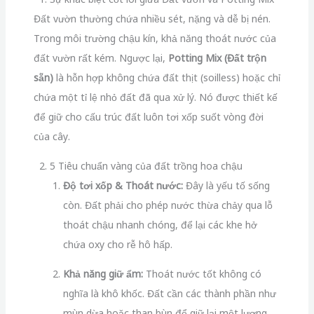
Đất vườn thường chứa nhiều sét, nặng và dễ bị nén.
Trong môi trường chậu kín, khả năng thoát nước của
đất vườn rất kém. Ngược lại,
Potting Mix (Đất trộn
sẵn)
là hỗn hợp không chứa đất thịt (soilless) hoặc chỉ
chứa một tỉ lệ nhỏ đất đã qua xử lý. Nó được thiết kế
để giữ cho cấu trúc đất luôn tơi xốp suốt vòng đời
của cây.
2. 5 Tiêu chuẩn vàng của đất trồng hoa chậu
Độ tơi xốp & Thoát nước:
Đây là yếu tố sống
còn. Đất phải cho phép nước thừa chảy qua lỗ
thoát chậu nhanh chóng, để lại các khe hở
chứa oxy cho rễ hô hấp.
Khả năng giữ ẩm:
Thoát nước tốt không có
nghĩa là khô khốc. Đất cần các thành phần như
mùn dừa hoặc than bùn để giữ lại một lượng