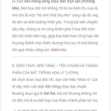
từ một
nền móng vững chắc: Đất trộn sẵn (Potting
Mix).
Một loại đất tốt không chỉ là nơi bám trụ của rễ,
mà còn là một “hệ sinh thái thu nhỏ” cung cấp đủ oxy,
độ ẩm và dinh dưỡng thiết yếu. Trong bài viết chuyên
sâu này, chúng ta sẽ cùng khám phá 5 loại đất trộn
sẵn tốt nhất hiện nay, giúp bạn biến ban công hay sân
thượng thành một thiên đường hoa rực rỡ mà không
tốn quá nhiều công sức
chăm sóc
.
II. KIẾN THỨC NỀN TẢNG – TIÊU CHUẨN VÀ THÀNH
PHẦN CỦA ĐẤT TRỒNG HOA LÝ TƯỞNG
Để chọn được loại đất tốt, bạn cần hiểu “khẩu vị” của
rễ cây. Một cấu
trúc
đất trồng
chậu đạt chuẩn
thường được gọi là
Giá thể
, bởi nó thường không chỉ
có đất mà là sự kết hợp của nhiều thành phần bổ trợ.
1. Sự khác biệt cốt lõi giữa Đất vườn và Potting Mix