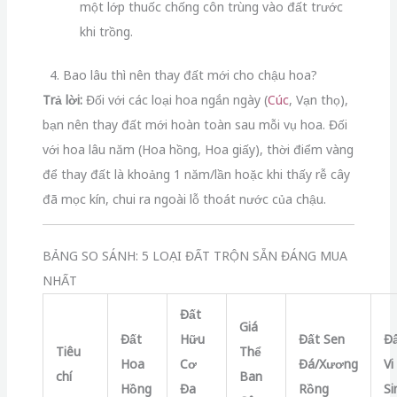
một lớp thuốc chống côn trùng vào đất trước
khi trồng.
4. Bao lâu thì nên thay đất mới cho chậu hoa?
Trả lời:
Đối với các loại hoa ngắn ngày (
Cúc
, Vạn thọ),
bạn nên thay đất mới hoàn toàn sau mỗi vụ hoa. Đối
với hoa lâu năm (Hoa hồng, Hoa giấy), thời điểm vàng
để thay đất là khoảng 1 năm/lần hoặc khi thấy rễ cây
đã mọc kín, chui ra ngoài lỗ thoát nước của chậu.
BẢNG SO SÁNH: 5 LOẠI ĐẤT TRỘN SẴN ĐÁNG MUA
NHẤT
Đất
Giá
Đất
Hữu
Đất Sen
Đ
Tiêu
Thể
Hoa
Cơ
Đá/Xương
Vi
chí
Ban
Hồng
Đa
Rồng
Si