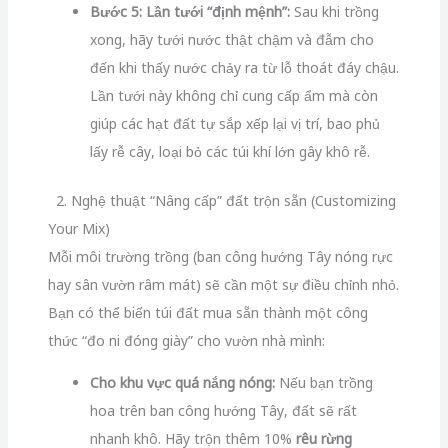
Bước 5: Lần tưới “định mệnh”:
Sau khi trồng
xong, hãy tưới nước thật chậm và đẫm cho
đến khi thấy nước chảy ra từ lỗ thoát đáy chậu.
Lần tưới này không chỉ cung cấp ẩm mà còn
giúp các hạt đất tự sắp xếp lại vị trí, bao phủ
lấy rễ cây, loại bỏ các túi khí lớn gây khô rễ.
2. Nghệ thuật “Nâng cấp” đất trộn sẵn (Customizing
Your Mix)
Mỗi môi trường trồng (ban công hướng Tây nóng rực
hay sân vườn râm mát) sẽ cần một sự điều chỉnh nhỏ.
Bạn có thể biến túi đất mua sẵn thành một công
thức “đo ni đóng giày” cho vườn nhà mình:
Cho khu vực quá nắng nóng:
Nếu bạn trồng
hoa trên ban công hướng Tây, đất sẽ rất
nhanh khô. Hãy trộn thêm 10%
rêu rừng