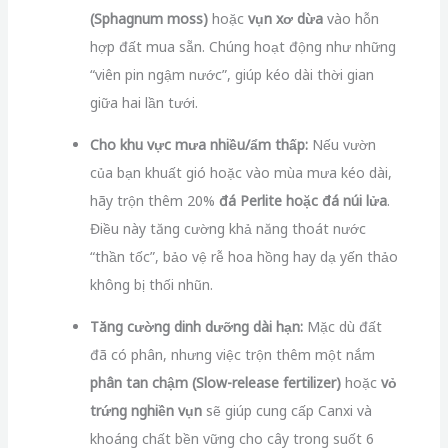
(Sphagnum moss)
hoặc
vụn xơ dừa
vào hỗn
hợp đất mua sẵn. Chúng hoạt động như những
“viên pin ngậm nước”, giúp kéo dài thời gian
giữa hai lần tưới.
Cho khu vực mưa nhiều/ẩm thấp:
Nếu vườn
của bạn khuất gió hoặc vào mùa mưa kéo dài,
hãy trộn thêm 20%
đá Perlite hoặc đá núi lửa
.
Điều này tăng cường khả năng thoát nước
“thần tốc”, bảo vệ rễ hoa hồng hay dạ yến thảo
không bị thối nhũn.
Tăng cường dinh dưỡng dài hạn:
Mặc dù đất
đã có phân, nhưng việc trộn thêm một nắm
phân tan chậm (Slow-release fertilizer)
hoặc
vỏ
trứng nghiền vụn
sẽ giúp cung cấp Canxi và
khoáng chất bền vững cho cây trong suốt 6