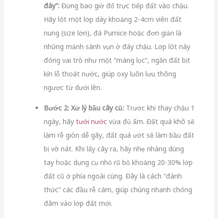
đáy”:
Đừng bao giờ đổ trực tiếp đất vào chậu.
Hãy lót một lớp dày khoảng 2-4cm viên đất
nung (size lớn), đá Pumice hoặc đơn giản là
những mảnh sành vụn ở đáy chậu. Lớp lót này
đóng vai trò như một “màng lọc”, ngăn đất bịt
kín lỗ thoát nước, giúp oxy luôn lưu thông
ngược từ dưới lên.
Bước 2: Xử lý bầu cây cũ:
Trước khi thay chậu 1
ngày, hãy
tưới nước
vừa đủ ẩm. Đất quá khô sẽ
làm rễ giòn dễ gãy, đất quá ướt sẽ làm bầu đất
bị vỡ nát. Khi lấy cây ra, hãy nhẹ nhàng dùng
tay hoặc dụng cụ nhỏ rũ bỏ khoảng 20-30% lớp
đất cũ ở phía ngoài cùng. Đây là cách “đánh
thức” các đầu rễ cám, giúp chúng nhanh chóng
đâm vào lớp đất mới.