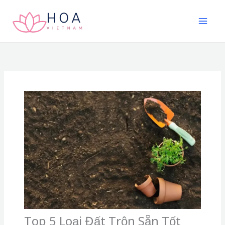
Nhảy
tới
nội
dung
Top 5 Loại Đất Trộn Sẵn Tốt