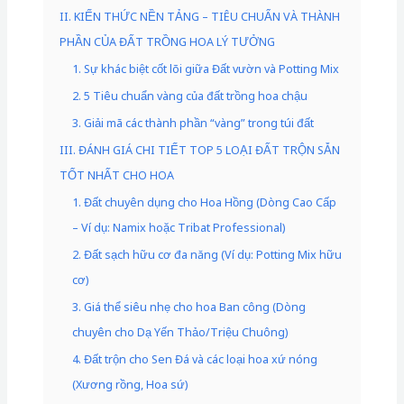
II. KIẾN THỨC NỀN TẢNG – TIÊU CHUẨN VÀ THÀNH
PHẦN CỦA ĐẤT TRỒNG HOA LÝ TƯỞNG
1. Sự khác biệt cốt lõi giữa Đất vườn và Potting Mix
2. 5 Tiêu chuẩn vàng của đất trồng hoa chậu
3. Giải mã các thành phần “vàng” trong túi đất
III. ĐÁNH GIÁ CHI TIẾT TOP 5 LOẠI ĐẤT TRỘN SẴN
TỐT NHẤT CHO HOA
1. Đất chuyên dụng cho Hoa Hồng (Dòng Cao Cấp
– Ví dụ: Namix hoặc Tribat Professional)
2. Đất sạch hữu cơ đa năng (Ví dụ: Potting Mix hữu
cơ)
3. Giá thể siêu nhẹ cho hoa Ban công (Dòng
chuyên cho Dạ Yến Thảo/Triệu Chuông)
4. Đất trộn cho Sen Đá và các loại hoa xứ nóng
(Xương rồng, Hoa sứ)