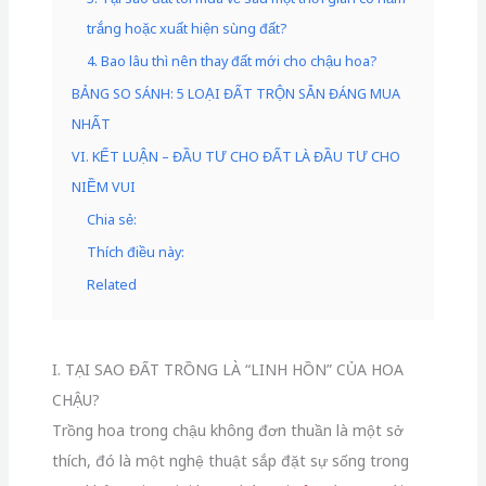
trắng hoặc xuất hiện sùng đất?
4. Bao lâu thì nên thay đất mới cho chậu hoa?
BẢNG SO SÁNH: 5 LOẠI ĐẤT TRỘN SẴN ĐÁNG MUA
NHẤT
VI. KẾT LUẬN – ĐẦU TƯ CHO ĐẤT LÀ ĐẦU TƯ CHO
NIỀM VUI
Chia sẻ:
Thích điều này:
Related
I. TẠI SAO ĐẤT TRỒNG LÀ “LINH HỒN” CỦA HOA
CHẬU?
Trồng hoa trong chậu không đơn thuần là một sở
thích, đó là một nghệ thuật sắp đặt sự sống trong