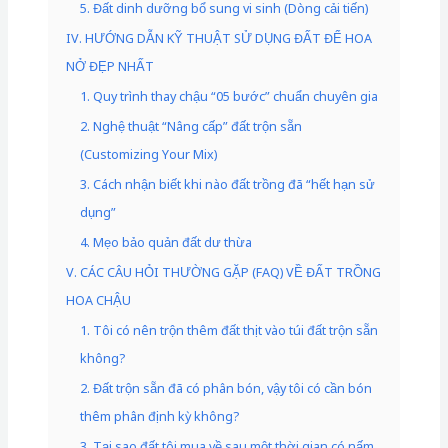
5. Đất dinh dưỡng bổ sung vi sinh (Dòng cải tiến)
IV. HƯỚNG DẪN KỸ THUẬT SỬ DỤNG ĐẤT ĐỂ HOA
NỞ ĐẸP NHẤT
1. Quy trình thay chậu “05 bước” chuẩn chuyên gia
2. Nghệ thuật “Nâng cấp” đất trộn sẵn
(Customizing Your Mix)
3. Cách nhận biết khi nào đất trồng đã “hết hạn sử
dụng”
4. Mẹo bảo quản đất dư thừa
V. CÁC CÂU HỎI THƯỜNG GẶP (FAQ) VỀ ĐẤT TRỒNG
HOA CHẬU
1. Tôi có nên trộn thêm đất thịt vào túi đất trộn sẵn
không?
2. Đất trộn sẵn đã có phân bón, vậy tôi có cần bón
thêm phân định kỳ không?
3. Tại sao đất tôi mua về sau một thời gian có nấm