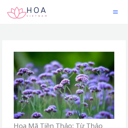
Nhảy
tới
nội
dung
Hoa Mã Tiền Thảo: Từ Thảo