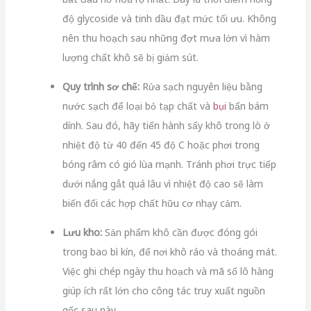
độ glycoside và tinh dầu đạt mức tối ưu. Không
nên thu hoạch sau những đợt mưa lớn vì hàm
lượng chất khô sẽ bị giảm sút.
Quy trình sơ chế:
Rửa sạch nguyên liệu bằng
nước sạch để loại bỏ tạp chất và
bụi
bẩn bám
dính. Sau đó, hãy tiến hành sấy khô trong lò ở
nhiệt độ từ 40 đến 45 độ C hoặc phơi trong
bóng râm có gió lùa mạnh. Tránh phơi trực tiếp
dưới nắng gắt quá lâu vì nhiệt độ cao sẽ làm
biến đổi các hợp chất hữu cơ nhạy cảm.
Lưu kho:
Sản phẩm khô cần được đóng gói
trong bao bì kín, để nơi khô ráo và thoáng mát.
Việc ghi chép ngày thu hoạch và mã số lô hàng
giúp ích rất lớn cho công tác truy xuất nguồn
gốc sau này.