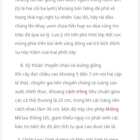
(tỷ lệ hai sôi ba lạnh) khoảng bốn tiếng để phá vỡ
trạng thái ngủ nghỉ tự nhiên. Sau đó, hãy rải đều
chúng lên khay ươm chứa hỗn hợp xơ dừa cùng tro
trấu đã qua xử lý. Lưu ý chỉ nên phủ một lớp đất cực
mỏng phía trên bởi ánh sáng đóng vai trò kích thích
sự nảy mầm của loại phôi này.
B. Kỹ thuật chuyển chậu và xuống giống
Khi cây đạt chiều cao khoảng 5 đến 7 cm với hai cặp
lá thật, chuyên gia nên chuyển chúng ra ruộng sản
xuất chính thức. Khoảng
cách trồng
tiêu chuẩn giữa
các cá thể thường là 25 cm, trong khi các hàng nên
cách nhau tầm 30 cm. Mật độ này cho phép
không
khí
lưu thông tốt, giảm thiểu nguy cơ phát sinh các
bào tử nấm do độ ẩm tích tụ quá cao dưới tán lá.
3. Chiến lược Dinh dưỡng và Điều tiết Sinh trưởng