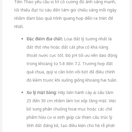
Tiền Thảo yêu cầu vị trí có cường độ ánh sáng mạnh,
tối thiểu đạt từ sáu đến tám giờ chiếu sáng mỗi ngày
nhằm đảm bảo quá trình quang hợp diễn ra triệt để
nhất.
Đặc điểm địa chất:
Loại đất lý tưởng nhất là
đất thịt nhẹ hoặc đất cát pha có khả năng
thoát nước cực tốt. Độ pH tối ưu nên dao động
trong khoảng từ 5.8 đến 7.2. Trường hợp đất
quá chua, quý vị cần bón vôi bột để điều chỉnh
độ kiềm trước khi xuống giống khoảng hai tuần.
Xử lý mặt bằng:
Hãy tiến hành cày ải sâu tầm
25 đến 30 cm nhằm làm tơi xốp tầng mặt. Việc
bổ sung phân chuồng hoai mục hoặc các chế
phẩm hữu cơ vi sinh giúp cải thiện cấu trúc lý
tính đất đáng kể, tạo điều kiện cho hệ rễ phát