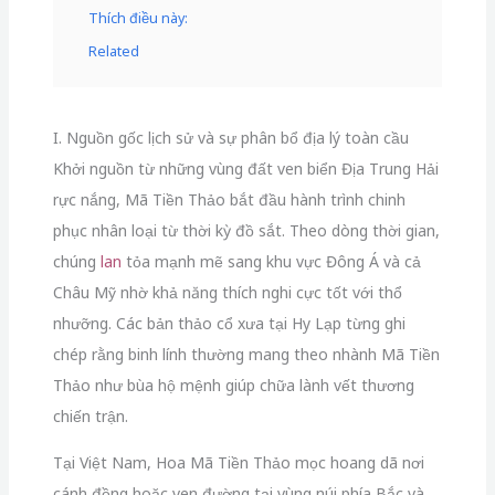
Thích điều này:
Related
I. Nguồn gốc lịch sử và sự phân bổ địa lý toàn cầu
Khởi nguồn từ những vùng đất ven biển Địa Trung Hải
rực nắng, Mã Tiền Thảo bắt đầu hành trình chinh
phục nhân loại từ thời kỳ đồ sắt. Theo dòng thời gian,
chúng
lan
tỏa mạnh mẽ sang khu vực Đông Á và cả
Châu Mỹ nhờ khả năng thích nghi cực tốt với thổ
nhưỡng. Các bản thảo cổ xưa tại Hy Lạp từng ghi
chép rằng binh lính thường mang theo nhành Mã Tiền
Thảo như bùa hộ mệnh giúp chữa lành vết thương
chiến trận.
Tại Việt Nam, Hoa Mã Tiền Thảo mọc hoang dã nơi
cánh đồng hoặc ven đường tại vùng núi phía Bắc và