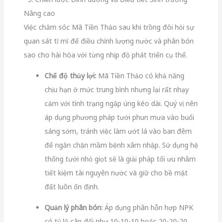
Nâng cao
Việc chăm sóc Mã Tiền Thảo sau khi trồng đòi hỏi sự
quan sát tỉ mỉ để điều chỉnh lượng nước và phân bón
sao cho hài hòa với từng nhịp độ phát triển cụ thể.
Chế độ thủy lợi:
Mã Tiền Thảo có khả năng
chịu hạn ở mức trung bình nhưng lại rất nhạy
cảm với tình trạng ngập úng kéo dài. Quý vị nên
áp dụng phương pháp tưới phun mưa vào buổi
sáng sớm, tránh việc làm ướt lá vào ban đêm
để ngăn chặn mầm bệnh xâm nhập. Sử dụng hệ
thống tưới nhỏ giọt sẽ là giải pháp tối ưu nhằm
tiết kiệm tài nguyên nước và giữ cho bề mặt
đất luôn ổn định.
Quản lý phân bón:
Áp dụng phân hỗn hợp NPK
có tỷ lệ cân đối như 10-10-10 hoặc 20-20-20