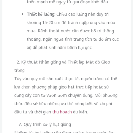
triển mạnh mẽ ngay từ giai đoạn khởi đầu.
Thiết kế luống:
Chiều cao luống nên duy trì
khoảng 15-20 cm để tránh ngập úng vào mùa
mưa. Rãnh thoát nước cần được bố trí thông
thoáng, ngăn ngừa tình trạng tích tụ độ ẩm cục
bộ dễ phát sinh nấm bệnh hại gốc.
2. Kỹ thuật Nhân giống và Thiết lập Mật độ Gieo
trồng
Tùy vào quy mô sản xuất thực tế, người trồng có thể
lựa chọn phương pháp gieo hạt trực tiếp hoặc sử
dụng cây con từ vườn ươm chuyên dụng. Mỗi phương
thức đều sở hữu những ưu thế riêng biệt về chi phí
đầu tư và thời gian
thu hoạch
dự kiến.
A. Quy trình xử lý hạt giống
Những túi hạt giống cần được ngâm trong nước ấm