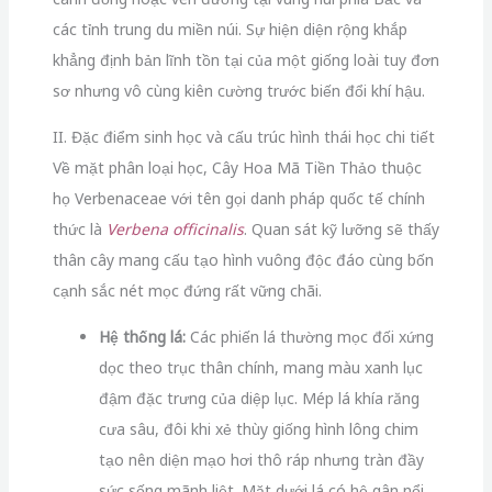
các tỉnh trung du miền núi. Sự hiện diện rộng khắp
khẳng định bản lĩnh tồn tại của một giống loài tuy đơn
sơ nhưng vô cùng kiên cường trước biến đổi khí hậu.
II. Đặc điểm sinh học và cấu trúc hình thái học chi tiết
Về mặt phân loại học, Cây Hoa Mã Tiền Thảo thuộc
họ Verbenaceae với tên gọi danh pháp quốc tế chính
thức là
Verbena officinalis
. Quan sát kỹ lưỡng sẽ thấy
thân cây mang cấu tạo hình vuông độc đáo cùng bốn
cạnh sắc nét mọc đứng rất vững chãi.
Hệ thống lá:
Các phiến lá thường mọc đối xứng
dọc theo trục thân chính, mang màu xanh lục
đậm đặc trưng của diệp lục. Mép lá khía răng
cưa sâu, đôi khi xẻ thùy giống hình lông chim
tạo nên diện mạo hơi thô ráp nhưng tràn đầy
sức sống mãnh liệt. Mặt dưới lá có hệ gân nổi