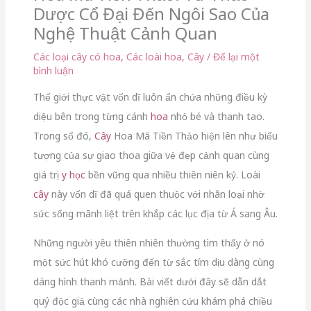
Dược Cổ Đại Đến Ngôi Sao Của
Nghệ Thuật Cảnh Quan
Các loại cây có hoa
,
Các loài hoa
,
Cây
/
Để lại một
bình luận
Thế giới thực vật vốn dĩ luôn ẩn chứa những điều kỳ
diệu bên trong từng cánh
hoa
nhỏ bé và thanh tao.
Trong số đó,
Cây
Hoa Mã Tiền Thảo hiện lên như biểu
tượng của sự giao thoa giữa vẻ đẹp cảnh quan cùng
giá trị
y học
bền vững qua nhiều thiên niên kỷ. Loài
cây
này vốn dĩ đã quá quen thuộc với nhân loại nhờ
sức sống mãnh liệt trên khắp các lục địa từ Á sang Âu.
Những người yêu thiên nhiên thường tìm thấy ở nó
một sức hút khó cưỡng đến từ sắc tím dịu dàng cùng
dáng hình thanh mảnh. Bài viết dưới đây sẽ dẫn dắt
quý độc giả cùng các nhà nghiên cứu khám phá chiều