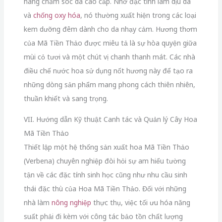
hàng chăm sóc da cao cấp. Nhờ đặc tính làm dịu da
và
chống oxy hóa
, nó thường xuất hiện trong các loại
kem dưỡng đêm dành cho da nhạy cảm. Hương thơm
của Mã Tiền Thảo được miêu tả là sự hòa quyện giữa
mùi cỏ tươi và một chút vị chanh thanh mát. Các nhà
điều chế nước hoa sử dụng nốt hương này để tạo ra
những dòng sản phẩm mang phong cách thiên nhiên,
thuần khiết và sang trọng.
VII. Hướng dẫn Kỹ thuật Canh tác và Quản lý Cây Hoa
Mã Tiền Thảo
Thiết lập một hệ thống sản xuất hoa Mã Tiền Thảo
(Verbena) chuyên nghiệp đòi hỏi sự am hiểu tường
tận về các đặc tính sinh học cũng như nhu cầu sinh
thái đặc thù của Hoa Mã Tiền Thảo. Đối với những
nhà làm
nông nghiệp
thực thụ, việc tối ưu hóa năng
suất phải đi kèm với công tác bảo tồn chất lượng