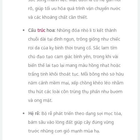
rõ, giúp tối ưu hóa quá trình vận chuyển nước
và các khoáng chất cần thiết.
Cấu
trúc
hoa:
Những đóa nhỏ li ti kết thành
chuỗi dài tại đỉnh ngọn, trông giống như chiếc
roi da của kỵ binh thời trung cổ. Sắc lam tím
chủ đạo tạo cảm giác bình yên, trong khi vài
biến thể lai tạo lại mang màu hồng nhạt hoặc
trắng tinh khôi thoát tục. Mỗi bông nhỏ sở hữu
năm cánh mềm mại, xếp chồng khéo léo nhằm
thu hút các loài côn trùng thụ phấn như bướm
và ong mật.
Hệ rễ:
Bộ rễ phát triển theo dạng sợi mọc tỏa,
bám sâu vào lòng đất giúp cây đứng vững
trước những cơn gió mạnh mùa hạ.